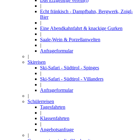
Das Erzgebirge verein(t)
|
Echt fränkisch - Dampfbahn, Bergwerk, Zoigl-
Bier
|
Eine Abendkahnfahrt & knackige Gurken
|
Saale-Wein & Porzellanwelten
|
Anfrageformular
|
Skireisen
Ski-Safari - Südtirol - Spinges
|
Ski-Safari - Südtirol - Villanders
|
Anfrageformular
|
Schülerreisen
Tagesfahrten
|
Klassenfahrten
|
Angebotsanfrage
|