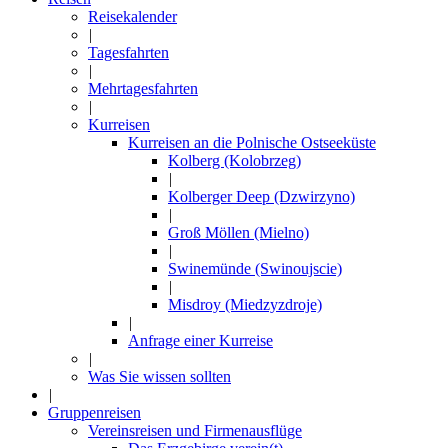
Reisekalender
|
Tagesfahrten
|
Mehrtagesfahrten
|
Kurreisen
Kurreisen an die Polnische Ostseeküste
Kolberg (Kolobrzeg)
|
Kolberger Deep (Dzwirzyno)
|
Groß Möllen (Mielno)
|
Swinemünde (Swinoujscie)
|
Misdroy (Miedzyzdroje)
|
Anfrage einer Kurreise
|
Was Sie wissen sollten
|
Gruppenreisen
Vereinsreisen und Firmenausflüge