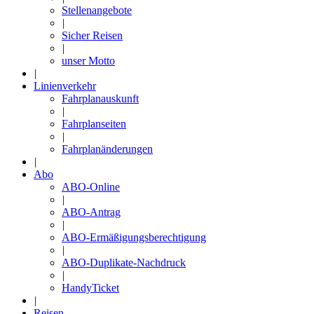
Stellenangebote
|
Sicher Reisen
|
unser Motto
|
Linienverkehr
Fahrplanauskunft
|
Fahrplanseiten
|
Fahrplanänderungen
|
Abo
ABO-Online
|
ABO-Antrag
|
ABO-Ermäßigungsberechtigung
|
ABO-Duplikate-Nachdruck
|
HandyTicket
|
Reisen