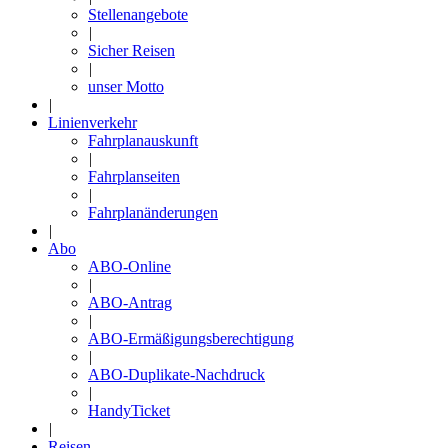
Stellenangebote
|
Sicher Reisen
|
unser Motto
|
Linienverkehr
Fahrplanauskunft
|
Fahrplanseiten
|
Fahrplanänderungen
|
Abo
ABO-Online
|
ABO-Antrag
|
ABO-Ermäßigungsberechtigung
|
ABO-Duplikate-Nachdruck
|
HandyTicket
|
Reisen