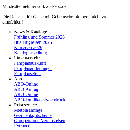
Mindestteilnehmerzahl: 25 Personen
Die Reise ist für Gäste mit Geheinschränkungen nicht zu
empfehlen!
News & Kataloge
Frühling und Sommer 2026
Bus Flugreisen 2026
Kurreisen 2026
Katalogbestellung
Linienverkehr
Fahrplanauskunft
Fahrplanänderungen
Fahrplanseiten
Abo
ABO-Online
ABO-​Antrag
ABO-​Online
ABO-​Duplikate-​Nachdruck
Reiseservice
Mietbusanfrage
Geschenkgutscheine
Gruppen- und Vereinsreisen
Extranet