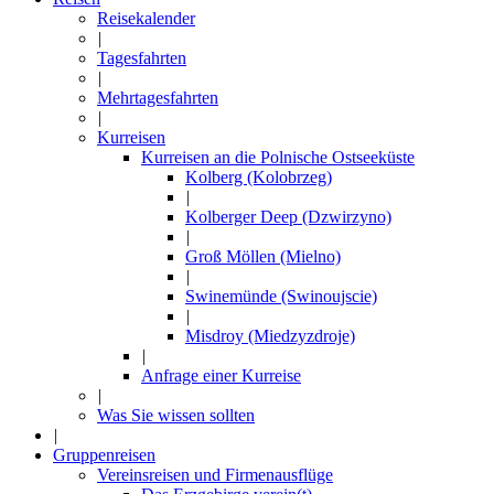
Reisekalender
|
Tagesfahrten
|
Mehrtagesfahrten
|
Kurreisen
Kurreisen an die Polnische Ostseeküste
Kolberg (Kolobrzeg)
|
Kolberger Deep (Dzwirzyno)
|
Groß Möllen (Mielno)
|
Swinemünde (Swinoujscie)
|
Misdroy (Miedzyzdroje)
|
Anfrage einer Kurreise
|
Was Sie wissen sollten
|
Gruppenreisen
Vereinsreisen und Firmenausflüge