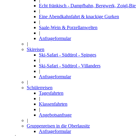
|
Echt fränkisch - Dampfbahn, Bergwerk, Zoigl-Bie
|
Eine Abendkahnfahrt & knackige Gurken
|
Saale-Wein & Porzellanwelten
|
Anfrageformular
|
Skireisen
Ski-Safari - Südtirol - Spinges
|
Ski-Safari - Südtirol - Villanders
|
Anfrageformular
|
Schülerreisen
Tagesfahrten
|
Klassenfahrten
|
Angebotsanfrage
|
Gruppenreisen in die Oberlausitz
Anfrageformular