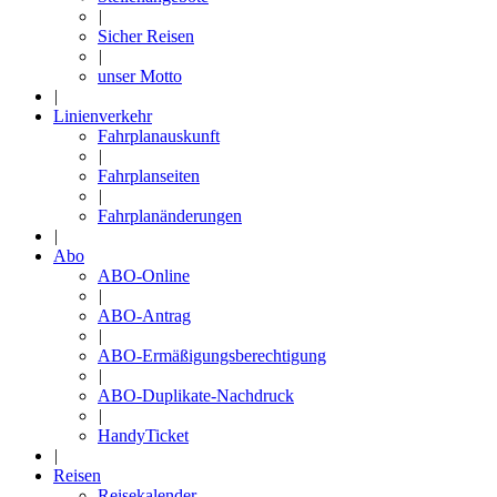
|
Sicher Reisen
|
unser Motto
|
Linienverkehr
Fahrplanauskunft
|
Fahrplanseiten
|
Fahrplanänderungen
|
Abo
ABO-Online
|
ABO-Antrag
|
ABO-Ermäßigungsberechtigung
|
ABO-Duplikate-Nachdruck
|
HandyTicket
|
Reisen
Reisekalender