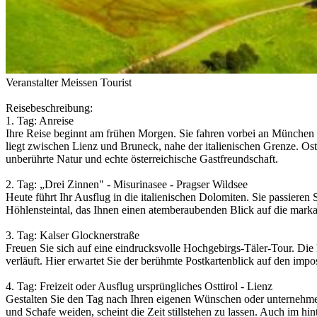
Veranstalter Meissen Tourist
Reisebeschreibung:
1. Tag: Anreise
Ihre Reise beginnt am frühen Morgen. Sie fahren vorbei an München u
liegt zwischen Lienz und Bruneck, nahe der italienischen Grenze. Ostt
unberührte Natur und echte österreichische Gastfreundschaft.
2. Tag: „Drei Zinnen" - Misurinasee - Pragser Wildsee
Heute führt Ihr Ausflug in die italienischen Dolomiten. Sie passier
Höhlensteintal, das Ihnen einen atemberaubenden Blick auf die markan
3. Tag: Kalser Glocknerstraße
Freuen Sie sich auf eine eindrucksvolle Hochgebirgs-Täler-Tour. Die 
verläuft. Hier erwartet Sie der berühmte Postkartenblick auf den imp
4. Tag: Freizeit oder Ausflug ursprüngliches Osttirol - Lienz
Gestalten Sie den Tag nach Ihren eigenen Wünschen oder unternehmen
und Schafe weiden, scheint die Zeit stillstehen zu lassen. Auch im hin