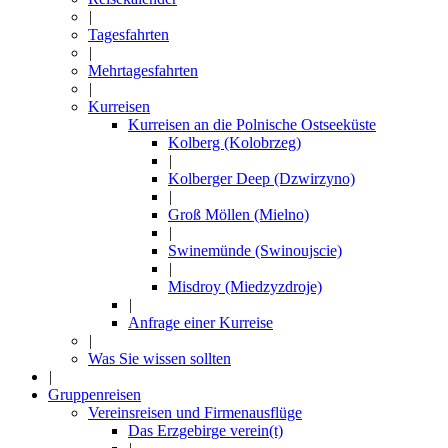
|
Tagesfahrten
|
Mehrtagesfahrten
|
Kurreisen
Kurreisen an die Polnische Ostseeküste
Kolberg (Kolobrzeg)
|
Kolberger Deep (Dzwirzyno)
|
Groß Möllen (Mielno)
|
Swinemünde (Swinoujscie)
|
Misdroy (Miedzyzdroje)
|
Anfrage einer Kurreise
|
Was Sie wissen sollten
|
Gruppenreisen
Vereinsreisen und Firmenausflüge
Das Erzgebirge verein(t)