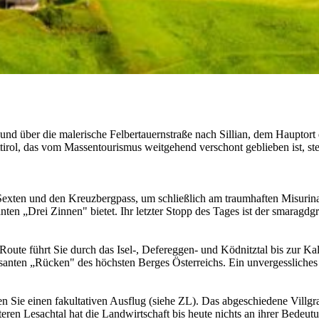
nd über die malerische Felbertauernstraße nach Sillian, dem Hauptort 
irol, das vom Massentourismus weitgehend verschont geblieben ist, steh
en Sexten und den Kreuzbergpass, um schließlich am traumhaften Misuri
ten „Drei Zinnen" bietet. Ihr letzter Stopp des Tages ist der smaragdg
Route führt Sie durch das Isel-, Defereggen- und Ködnitztal bis zur K
osanten „Rücken" des höchsten Berges Österreichs. Ein unvergessliches
 Sie einen fakultativen Ausflug (siehe ZL). Das abgeschiedene Villgr
teren Lesachtal hat die Landwirtschaft bis heute nichts an ihrer Bedeutu