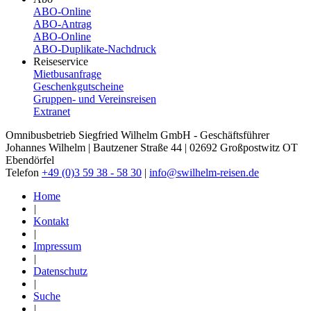
ABO-Online
ABO-​Antrag
ABO-​Online
ABO-​Duplikate-​Nachdruck
Reiseservice
Mietbusanfrage
Geschenkgutscheine
Gruppen- und Vereinsreisen
Extranet
Omnibusbetrieb Siegfried Wilhelm GmbH - Geschäftsführer
Johannes Wilhelm | Bautzener Straße 44 | 02692 Großpostwitz OT
Ebendörfel
Telefon
+49 (0)3 59 38 - 58 30
|
info@swilhelm-reisen.de
Home
|
Kontakt
|
Impressum
|
Datenschutz
|
Suche
|