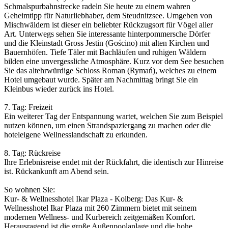
Schmalspurbahnstrecke radeln Sie heute zu einem wahren
Geheimtipp für Naturliebhaber, dem Steudnitzsee. Umgeben von
Mischwäldern ist dieser ein beliebter Rückzugsort für Vögel aller
Art. Unterwegs sehen Sie interessante hinterpommersche Dörfer
und die Kleinstadt Gross Jestin (Gościno) mit alten Kirchen und
Bauernhöfen. Tiefe Täler mit Bachläufen und ruhigen Wäldern
bilden eine unvergessliche Atmosphäre. Kurz vor dem See besuchen
Sie das altehrwürdige Schloss Roman (Rymań), welches zu einem
Hotel umgebaut wurde. Später am Nachmittag bringt Sie ein
Kleinbus wieder zurück ins Hotel.
7. Tag: Freizeit
Ein weiterer Tag der Entspannung wartet, welchen Sie zum Beispiel
nutzen können, um einen Strandspaziergang zu machen oder die
hoteleigene Wellnesslandschaft zu erkunden.
8. Tag: Rückreise
Ihre Erlebnisreise endet mit der Rückfahrt, die identisch zur Hinreise
ist. Rückankunft am Abend sein.
So wohnen Sie:
Kur- & Wellnesshotel Ikar Plaza - Kolberg: Das Kur- &
Wellnesshotel Ikar Plaza mit 260 Zimmern bietet mit seinem
modernen Wellness- und Kurbereich zeitgemäßen Komfort.
Herausragend ist die große Außenpoolanlage und die hohe