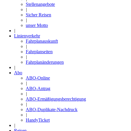
Stellenangebote
|
Sicher Reisen
|
unser Motto
|
Linienverkehr
Fahrplanauskunft
|
Fahrplanseiten
|
Fahrplanänderungen
|
Abo
ABO-Online
|
ABO-Antrag
|
ABO-Ermäßigungsberechtigung
|
ABO-Duplikate-Nachdruck
|
HandyTicket
|
Reisen