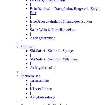
Das Erzgebirge verein(t)
|
Echt fränkisch - Dampfbahn, Bergwerk, Zoigl-
Bier
|
Eine Abendkahnfahrt & knackige Gurken
|
Saale-Wein & Porzellanwelten
|
Anfrageformular
|
Skireisen
Ski-Safari - Südtirol - Spinges
|
Ski-Safari - Südtirol - Villanders
|
Anfrageformular
|
Schülerreisen
Tagesfahrten
|
Klassenfahrten
|
Angebotsanfrage
|