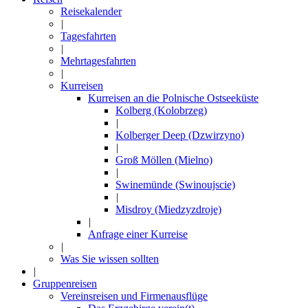
Reisekalender
|
Tagesfahrten
|
Mehrtagesfahrten
|
Kurreisen
Kurreisen an die Polnische Ostseeküste
Kolberg (Kolobrzeg)
|
Kolberger Deep (Dzwirzyno)
|
Groß Möllen (Mielno)
|
Swinemünde (Swinoujscie)
|
Misdroy (Miedzyzdroje)
|
Anfrage einer Kurreise
|
Was Sie wissen sollten
|
Gruppenreisen
Vereinsreisen und Firmenausflüge