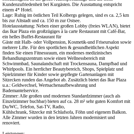
Kundenzufriedenheit bei Kurgästen. Die Ausstattung entspricht
einem 4* Hotel.
Lage: Ruhig im östlichen Teil Kolbergs gelegen, sind es ca. 2,5 km
bis zur Altstadt und ca. 150 m zur Ostsee.
Hotelausstattung: Neben einer großen Lobby (freies WLAN), bietet
das Ikar Plaza ein großzügiges à la carte Restaurant mit Café-Bar,
ein helles Buffet-Restaurant für
Gäste mit Halb- oder Vollpension, Kosmetik-und Friseursalon sowie
mehrere Lifte. Für den sportlichen & gesundheitlichen Aspekt
finden Sie einen Fitnessraum, ein modernes medizinisches
Behandlungszentrum sowie einen Wellnessbereich mit
Schwimmbad, Saunalandschaft mit Trockensauna, Dampfbad und
Whirlpools. Ein herrlicher Beautybereich, Shops, Spielplatz und
Spielzimmer für Kinder sowie gepflegte Gartenanlagen mit
Sitzecken runden das Angebot ab. Zusätzlich bietet das Ikar Plaza
u.a.: Geldwechsel, Wertsachenaufbewahrung und
Bademantelservice.
Zimmer: Alle großen und modernen Standardzimmer (auch als
Einzelzimmer buchbar) bieten auf ca. 28 m² sehr guten Komfort mit
Du/­WC, Telefon, Sat-TV, Radio,
Kühlschrank, Sitzecke mit Schlafsofa, Föhn und eigenem Balkon.
Alle Zimmer wurden in den letzten Jahren modernisiert und
renoviert.
Leistungen: