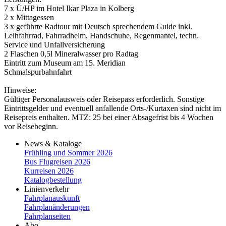
7 x Ü/­HP im Hotel Ikar Plaza in Kolberg
2 x Mittagessen
3 x geführte Radtour mit Deutsch sprechendem Guide inkl.
Leihfahrrad, Fahrradhelm, Handschuhe, Regenmantel, techn.
Service und Unfallversicherung
2 Flaschen 0,5l Mineralwasser pro Radtag
Eintritt zum Museum am 15. Meridian
Schmalspurbahnfahrt
Hinweise:
Gültiger Personalausweis oder Reisepass erforderlich. Sonstige
Eintrittsgelder und eventuell anfallende Orts-/­Kurtaxen sind nicht im
Reisepreis enthalten. MTZ: 25 bei einer Absagefrist bis 4 Wochen
vor Reisebeginn.
News & Kataloge
Frühling und Sommer 2026
Bus Flugreisen 2026
Kurreisen 2026
Katalogbestellung
Linienverkehr
Fahrplanauskunft
Fahrplanänderungen
Fahrplanseiten
Abo