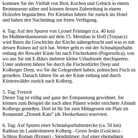
kommen Sie der Vielfalt von Brot, Kuchen und Gebäck in einem
Brotmuseum näher und können dessen Zubereitung in einem
Holzofen begutachten. Per Kleinbus fahren Sie zurück ins Hotel
und haben den Nachmittag zur freien Verfügung.
4. Tag: Auf den Spuren von Lyonel Feininger (ca. 40 km)
Im Multimediamuseum auf dem 15. Meridian in Hoff (Trzęsacz)
wird Ihnen die Geschichte der Kirche nähergebracht und was es mit
dessen Ruinen auf sich hat. Weiter geht es mit der Schmalspurbahn
entlang der Rewaler Küste bis nach Fischerkaten (Pogorzelica), von
wo aus Sie mit E-Bikes mehrere kleine Urlaubsorte durchqueren.
Unter anderem fahren Sie durch die Fischerdörfer Deep und
Kolberger Deep, wo Sie die Gelegenheit haben, polnischen Fisch zu
genießen. Danach fahren Sie an der Küste entlang und durch
Küstenwälder zurück nach Kolberg.
5. Tag: Freizeit
Dieser Tag ist völlig und ganz der Entspannung gewidmet. Sie
können zum Beispiel die nach alten Plänen wieder errichtete Altstadt
Kolbergs genießen. Dort ist für Sie zum Mittagessen ein Platz im
Restaurant „Domek Kata" (dt. Henkerhaus) reserviert.
6. Tag: Auf Spuren einer Schmalspurbahnstrecke (ca. 50 km)
Radtour im Landesinneren Kolberg - Gross Jestin (Gościno) -
Schloss Roman (Ryman) - Steudnitzsee: Auf einer ehemaligen