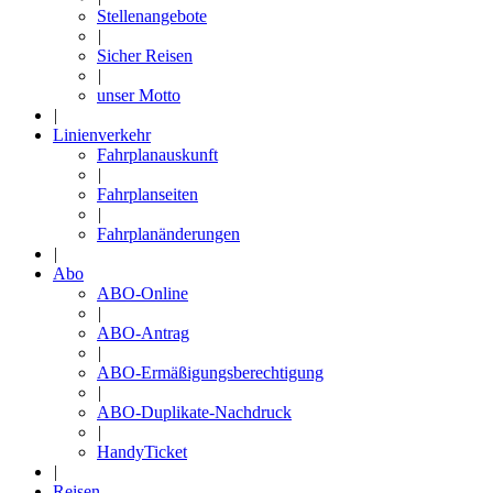
Stellenangebote
|
Sicher Reisen
|
unser Motto
|
Linienverkehr
Fahrplanauskunft
|
Fahrplanseiten
|
Fahrplanänderungen
|
Abo
ABO-Online
|
ABO-Antrag
|
ABO-Ermäßigungsberechtigung
|
ABO-Duplikate-Nachdruck
|
HandyTicket
|
Reisen