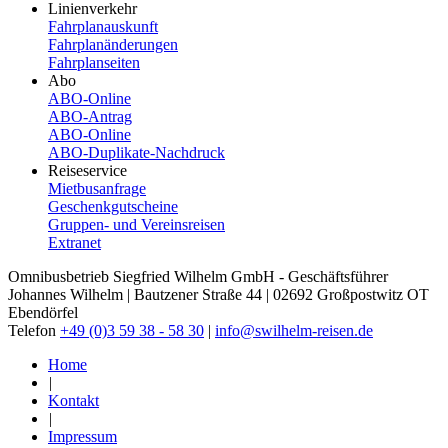
Linienverkehr
Fahrplanauskunft
Fahrplanänderungen
Fahrplanseiten
Abo
ABO-Online
ABO-​Antrag
ABO-​Online
ABO-​Duplikate-​Nachdruck
Reiseservice
Mietbusanfrage
Geschenkgutscheine
Gruppen- und Vereinsreisen
Extranet
Omnibusbetrieb Siegfried Wilhelm GmbH - Geschäftsführer
Johannes Wilhelm | Bautzener Straße 44 | 02692 Großpostwitz OT
Ebendörfel
Telefon
+49 (0)3 59 38 - 58 30
|
info@swilhelm-reisen.de
Home
|
Kontakt
|
Impressum