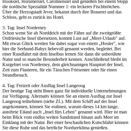
Hooksiel, Horumersiel, Carolinensiel und genießen bei einem Stopp
die nordische Spezialität Nummer 1: ein leckeres Fischbrötchen.
Über die Herzogstadt Jever, bekannt durch ihre Brauerei und das
Schloss, geht es zurück ins Hotel.
3. Tag: Insel Norderney
Schon wenn Sie ab Norddeich mit der Fähre auf die zweitgrößte
Ostfriesische Insel übersetzen, kommt Lust auf „Meer-Urlaub" auf.
Mit etwas Glück werden Sie dabei sogar von einem „Heuler", wie
hier die Seehund-Babys liebevoll genannt werden, begleitet. Bei
einer Rundfahrt mit dem Inselbus lernen Sie dann die unberührte
Natur und so manche Besonderheit kennen. Anschließend bleibt im
Kurgebiet von Norderney, dem gleichnamigen Hauptort der Insel,
Zeit zum Flanieren, für ein Tässchen Friesentee oder für einen
Strandbesuch.
4. Tag: Freizeit oder Ausflug Insel Langeoog
Der heutige Tag steht Ihnen ganz für individuelle Unternehmungen
zur Verfügung. Alternativ können Sie an einem Ausflug zur Insel
Langeoog teilnehmen (siehe ZL). Mit dem Schiff auf der Insel
angekommen, können Sie erahnen, warum dieses 14 km lange,
autofreie Eiland auch „Insel fürs Leben" genannt wird. Hier ist man
beim Blick vom endlos weiten Sandstrand hinaus aufs Meer im
Einklang mit der Natur. Bei einer beschaulichen Kutschfahrt können
Sie diese Ruhe und das herrliche Nordseeklima genießen.