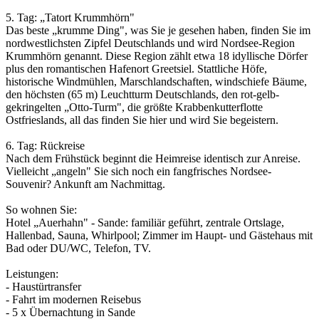
5. Tag: „Tatort Krummhörn"
Das beste „krumme Ding", was Sie je gesehen haben, finden Sie im
nordwestlichsten Zipfel Deutschlands und wird Nordsee-Region
Krummhörn genannt. Diese Region zählt etwa 18 idyllische Dörfer
plus den romantischen Hafenort Greetsiel. Stattliche Höfe,
historische Windmühlen, Marschlandschaften, windschiefe Bäume,
den höchsten (65 m) Leuchtturm Deutschlands, den rot-gelb-
gekringelten „Otto-Turm", die größte Krabbenkutterflotte
Ostfrieslands, all das finden Sie hier und wird Sie begeistern.
6. Tag: Rückreise
Nach dem Frühstück beginnt die Heimreise identisch zur Anreise.
Vielleicht „angeln" Sie sich noch ein fangfrisches Nordsee-
Souvenir? Ankunft am Nachmittag.
So wohnen Sie:
Hotel „Auerhahn" - Sande: familiär geführt, zentrale Ortslage,
Hallenbad, Sauna, Whirlpool; Zimmer im Haupt- und Gästehaus mit
Bad oder DU/­WC, Telefon, TV.
Leistungen:
- Haustürtransfer
- Fahrt im modernen Reisebus
- 5 x Übernachtung in Sande