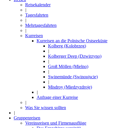
Reisekalender
|
Tagesfahrten
|
Mehrtagesfahrten
|
Kurreisen
Kurreisen an die Polnische Ostseeküste
Kolberg (Kolobrzeg)
|
Kolberger Deep (Dzwirzyno)
|
Groß Möllen (Mielno)
|
Swinemünde (Swinoujscie)
|
Misdroy (Miedzyzdroje)
|
Anfrage einer Kurreise
|
Was Sie wissen sollten
|
Gruppenreisen
Vereinsreisen und Firmenausflüge