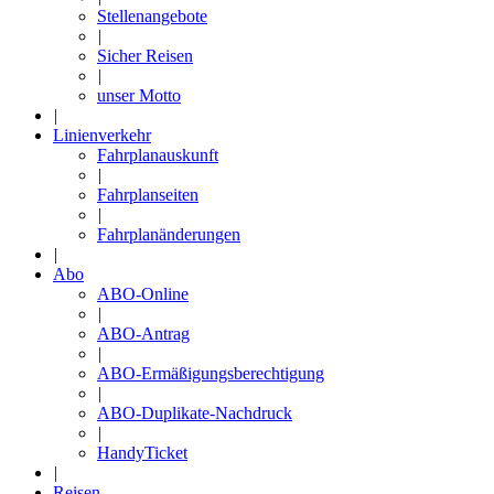
Stellenangebote
|
Sicher Reisen
|
unser Motto
|
Linienverkehr
Fahrplanauskunft
|
Fahrplanseiten
|
Fahrplanänderungen
|
Abo
ABO-Online
|
ABO-Antrag
|
ABO-Ermäßigungsberechtigung
|
ABO-Duplikate-Nachdruck
|
HandyTicket
|
Reisen