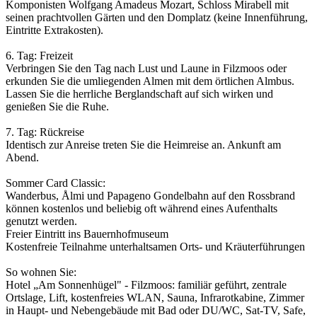
Komponisten Wolfgang Amadeus Mozart, Schloss Mirabell mit
seinen prachtvollen Gärten und den Domplatz (keine Innenführung,
Eintritte Extrakosten).
6. Tag: Freizeit
Verbringen Sie den Tag nach Lust und Laune in Filzmoos oder
erkunden Sie die umliegenden Almen mit dem örtlichen Almbus.
Lassen Sie die herrliche Berglandschaft auf sich wirken und
genießen Sie die Ruhe.
7. Tag: Rückreise
Identisch zur Anreise treten Sie die Heimreise an. Ankunft am
Abend.
Sommer Card Classic:
Wanderbus, Ålmi und Papageno Gondelbahn auf den Rossbrand
können kostenlos und beliebig oft während eines Aufenthalts
genutzt werden.
Freier Eintritt ins Bauernhofmuseum
Kostenfreie Teilnahme unterhaltsamen Orts- und Kräuterführungen
So wohnen Sie:
Hotel „Am Sonnenhügel" - Filzmoos: familiär geführt, zentrale
Ortslage, Lift, kostenfreies WLAN, Sauna, Infrarotkabine, Zimmer
in Haupt- und Nebengebäude mit Bad oder DU/­WC, Sat-TV, Safe,