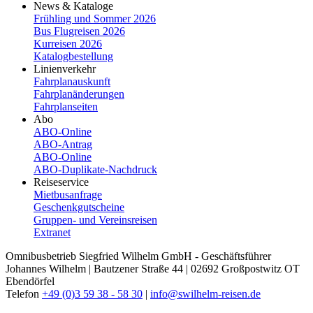
News & Kataloge
Frühling und Sommer 2026
Bus Flugreisen 2026
Kurreisen 2026
Katalogbestellung
Linienverkehr
Fahrplanauskunft
Fahrplanänderungen
Fahrplanseiten
Abo
ABO-Online
ABO-​Antrag
ABO-​Online
ABO-​Duplikate-​Nachdruck
Reiseservice
Mietbusanfrage
Geschenkgutscheine
Gruppen- und Vereinsreisen
Extranet
Omnibusbetrieb Siegfried Wilhelm GmbH - Geschäftsführer
Johannes Wilhelm | Bautzener Straße 44 | 02692 Großpostwitz OT
Ebendörfel
Telefon
+49 (0)3 59 38 - 58 30
|
info@swilhelm-reisen.de