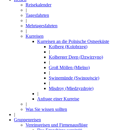
Reisekalender
|
Tagesfahrten
|
Mehrtagesfahrten
|
Kurreisen
Kurreisen an die Polnische Ostseeküste
Kolberg (Kolobrzeg)
|
Kolberger Deep (Dzwirzyno)
|
Groß Möllen (Mielno)
|
Swinemünde (Swinoujscie)
|
Misdroy (Miedzyzdroje)
|
Anfrage einer Kurreise
|
Was Sie wissen sollten
|
Gruppenreisen
Vereinsreisen und Firmenausflüge