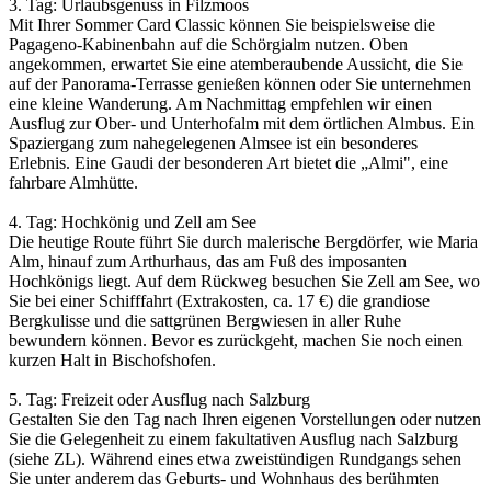
3. Tag: Urlaubsgenuss in Filzmoos
Mit Ihrer Sommer Card Classic können Sie beispielsweise die
Pagageno-Kabinenbahn auf die Schörgialm nutzen. Oben
angekommen, erwartet Sie eine atemberaubende Aussicht, die Sie
auf der Panorama-Terrasse genießen können oder Sie unternehmen
eine kleine Wanderung. Am Nachmittag empfehlen wir einen
Ausflug zur Ober- und Unterhofalm mit dem örtlichen Almbus. Ein
Spaziergang zum nahegelegenen Almsee ist ein besonderes
Erlebnis. Eine Gaudi der besonderen Art bietet die „Almi", eine
fahrbare Almhütte.
4. Tag: Hochkönig und Zell am See
Die heutige Route führt Sie durch malerische Bergdörfer, wie Maria
Alm, hinauf zum Arthurhaus, das am Fuß des imposanten
Hochkönigs liegt. Auf dem Rückweg besuchen Sie Zell am See, wo
Sie bei einer Schifffahrt (Extrakosten, ca. 17 €) die grandiose
Bergkulisse und die sattgrünen Bergwiesen in aller Ruhe
bewundern können. Bevor es zurückgeht, machen Sie noch einen
kurzen Halt in Bischofshofen.
5. Tag: Freizeit oder Ausflug nach Salzburg
Gestalten Sie den Tag nach Ihren eigenen Vorstellungen oder nutzen
Sie die Gelegenheit zu einem fakultativen Ausflug nach Salzburg
(siehe ZL). Während eines etwa zweistündigen Rundgangs sehen
Sie unter anderem das Geburts- und Wohnhaus des berühmten