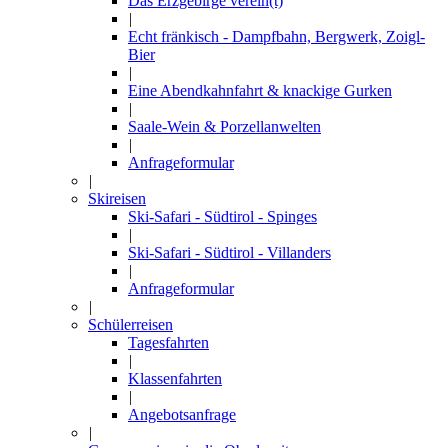
Das Erzgebirge verein(t)
|
Echt fränkisch - Dampfbahn, Bergwerk, Zoigl-
Bier
|
Eine Abendkahnfahrt & knackige Gurken
|
Saale-Wein & Porzellanwelten
|
Anfrageformular
|
Skireisen
Ski-Safari - Südtirol - Spinges
|
Ski-Safari - Südtirol - Villanders
|
Anfrageformular
|
Schülerreisen
Tagesfahrten
|
Klassenfahrten
|
Angebotsanfrage
|