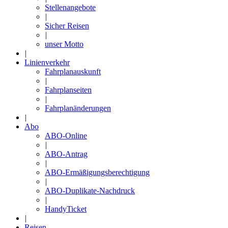
Stellenangebote
|
Sicher Reisen
|
unser Motto
|
Linienverkehr
Fahrplanauskunft
|
Fahrplanseiten
|
Fahrplanänderungen
|
Abo
ABO-Online
|
ABO-Antrag
|
ABO-Ermäßigungsberechtigung
|
ABO-Duplikate-Nachdruck
|
HandyTicket
|
Reisen