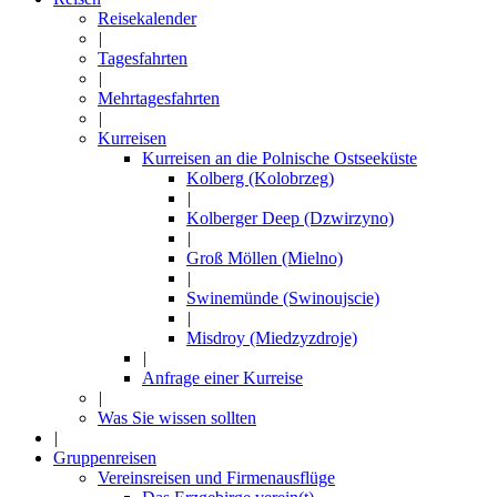
Reisekalender
|
Tagesfahrten
|
Mehrtagesfahrten
|
Kurreisen
Kurreisen an die Polnische Ostseeküste
Kolberg (Kolobrzeg)
|
Kolberger Deep (Dzwirzyno)
|
Groß Möllen (Mielno)
|
Swinemünde (Swinoujscie)
|
Misdroy (Miedzyzdroje)
|
Anfrage einer Kurreise
|
Was Sie wissen sollten
|
Gruppenreisen
Vereinsreisen und Firmenausflüge