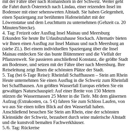
mit der Fähre über nach Romanshorn in der Schweiz. Weiter geht
die Fahrt durch Österreich nach Lindau, einer reizenden Insel im
Bodensee mit einer sehenswerten Altstadt. Sie haben Gelegenheit,
einen Spaziergang zur berühmten Hafeneinfahrt mit der
Löwenstatue und dem Leuchtturm zu unternehmen (Gehzeit ca. 20
Minuten/­Strecke).
4. Tag: Freizeit oder Ausflug Insel Mainau und Meersburg
Erkunden Sie heute Ihr Urlaubszuhause Stockach. Alternativ bieten
wir Ihnen einen Ausflug zur Insel Mainau und nach Meersburg an
(siehe ZL). Bei einem individuellen Spaziergang über die Insel
Mainau entdecken Sie das bunte Blütenmeer und die Vielfalt der
Pflanzenwelt. Sie passieren anschließend Konstanz, die größte Stadt
am Bodensee, und setzen mit der Fähre über nach Meersburg. Ihre
Reiseleitung zeigt Ihnen die schönsten Plätze der Stadt.
5. Tag (bei 6-Tage Reise): Rheinfall Schaffhausen – Stein am Rhein
Heute unternehmen Sie einen Ausflug in die Schweiz zum Rheinfall
bei Schaffhausen. Am größten Wasserfall Europas erleben Sie ein
gewaltiges Naturschauspiel: Auf einer Breite von 150 Metern
stürzen die Wassermassen 25 Meter in die Tiefe. Mit dem gläsernen
Aufzug (Extrakosten, ca. 5 €) fahren Sie zum Schloss Laufen, von
wo aus Sie einen tollen Blick auf den Wasserfall haben.
Anschließend besuchen Sie Stein am Rhein, eine der schönsten
Kleinstädte der Schweiz, bezaubert durch seine malerische Altstadt
und die kunstvoll bemalten Fachwerkhäuser.
5./­6. Tag: Rückreise