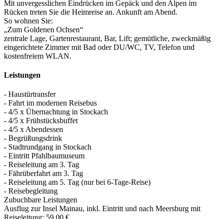
Mit unvergesslichen Eindrücken im Gepäck und den Alpen im
Rücken treten Sie die Heimreise an. Ankunft am Abend.
So wohnen Sie:
„Zum Goldenen Ochsen“
zentrale Lage, Gartenrestaurant, Bar, Lift; gemütliche, zweckmäßig
eingerichtete Zimmer mit Bad oder DU/­WC, TV, Telefon und
kostenfreiem WLAN.
Leistungen
- Haustürtransfer
- Fahrt im modernen Reisebus
- 4/­5 x Übernachtung in Stockach
- 4/­5 x Frühstücksbuffet
- 4/­5 x Abendessen
- Begrüßungsdrink
- Stadtrundgang in Stockach
- Eintritt Pfahlbaumuseum
- Reiseleitung am 3. Tag
- Fährüberfahrt am 3. Tag
- Reiseleitung am 5. Tag (nur bei 6-Tage-Reise)
- Reisebegleitung
Zubuchbare Leistungen
Ausflug zur Insel Mainau, inkl. Eintritt und nach Meersburg mit
Reiseleitung: 59,00 €