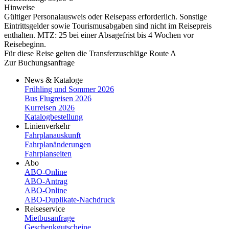
Hinweise
Gültiger Personalausweis oder Reisepass erforderlich. Sonstige
Eintrittsgelder sowie Tourismusabgaben sind nicht im Reisepreis
enthalten. MTZ: 25 bei einer Absagefrist bis 4 Wochen vor
Reisebeginn.
Für diese Reise gelten die Transferzuschläge Route A
Zur Buchungsanfrage
News & Kataloge
Frühling und Sommer 2026
Bus Flugreisen 2026
Kurreisen 2026
Katalogbestellung
Linienverkehr
Fahrplanauskunft
Fahrplanänderungen
Fahrplanseiten
Abo
ABO-Online
ABO-​Antrag
ABO-​Online
ABO-​Duplikate-​Nachdruck
Reiseservice
Mietbusanfrage
Geschenkgutscheine