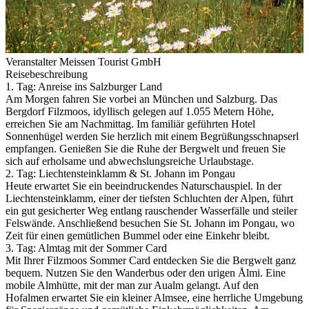
Veranstalter Meissen Tourist GmbH
Reisebeschreibung
1. Tag: Anreise ins Salzburger Land
Am Morgen fahren Sie vorbei an München und Salzburg. Das
Bergdorf Filzmoos, idyllisch gelegen auf 1.055 Metern Höhe,
erreichen Sie am Nachmittag. Im familiär geführten Hotel
Sonnenhügel werden Sie herzlich mit einem Begrüßungsschnapserl
empfangen. Genießen Sie die Ruhe der Bergwelt und freuen Sie
sich auf erholsame und abwechslungsreiche Urlaubstage.
2. Tag: Liechtensteinklamm & St. Johann im Pongau
Heute erwartet Sie ein beeindruckendes Naturschauspiel. In der
Liechtensteinklamm, einer der tiefsten Schluchten der Alpen, führt
ein gut gesicherter Weg entlang rauschender Wasserfälle und steiler
Felswände. Anschließend besuchen Sie St. Johann im Pongau, wo
Zeit für einen gemütlichen Bummel oder eine Einkehr bleibt.
3. Tag: Almtag mit der Sommer Card
Mit Ihrer Filzmoos Sommer Card entdecken Sie die Bergwelt ganz
bequem. Nutzen Sie den Wanderbus oder den urigen Ålmi. Eine
mobile Almhütte, mit der man zur Aualm gelangt. Auf den
Hofalmen erwartet Sie ein kleiner Almsee, eine herrliche Umgebung