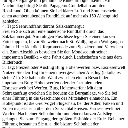
für Spaziergänge und gemütliche Einkehrmöglichkeiten. Am
Nachmittag bringt Sie die Papageno-Gondelbahn auf den
Rossbrand. Oben können Sie bei klarer Luft und Sonnenschein
einen atemberaubenden Rundblick auf mehr als 150 Alpengipfel
genießen.
4. Tag: Seenrundfahrt durchs Salzkammergut
Freuen Sie sich auf eine malerische Rundfahrt durch das
Salzkammergut. Am ruhigen Fuschlsee legen Sie einen kurzen
Fotostopp ein, bevor Sie weiter nach St. Wolfgang am Wolfgangsee
fahren. Hier lädt die Uferpromenade zum Spazieren und Verweilen
ein. Zum Abschluss besuchen Sie den Mondsee mit seiner
imposanten Basilika – eine Fahrt durch Landschaften wie aus dem
Bilderbuch!
5. Tag: Freizeit oder Ausflug Burg Hohenwerfen bzw. Eisriesenwelt
Nutzen Sie den Tag für einen unvergesslichen Ausflug (fakultativ,
siehe ZL). Sie haben die Wahl zwischen einem Besuch der
imposanten Burg Hohenwerfen oder der faszinierenden
Eisriesenwelt bei Werfen. Burg Hohenwerfen: Mit dem
Schrägaufzug erreichen Sie bequem die Burganlage, wo Sie bei
einer Führung in die Geschichte des Mittelalters eintauchen. Ein
Höhepunkt ist die Greifvogel-Flugschau, bei der Adler, Falken und
Eulen majestätisch über dem Salzachtal kreisen. Eisriesenwelt bei
Werfen: Nach einer Seilbahnfahrt und einem kurzen Aufstieg
gelangen Sie zum Eingang der größten Eishöhle der Erde. Bei einer
Führung bestaunen Sie u. a. die bizarre Schönheit der