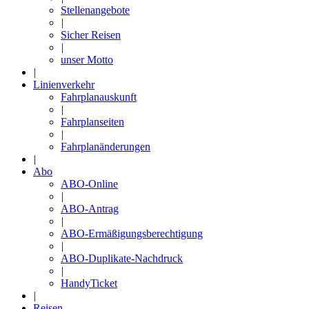
Stellenangebote
|
Sicher Reisen
|
unser Motto
|
Linienverkehr
Fahrplanauskunft
|
Fahrplanseiten
|
Fahrplanänderungen
|
Abo
ABO-Online
|
ABO-Antrag
|
ABO-Ermäßigungsberechtigung
|
ABO-Duplikate-Nachdruck
|
HandyTicket
|
Reisen