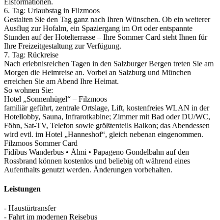
Eisformationen.
6. Tag: Urlaubstag in Filzmoos
Gestalten Sie den Tag ganz nach Ihren Wünschen. Ob ein weiterer
Ausflug zur Hofalm, ein Spaziergang im Ort oder entspannte
Stunden auf der Hotelterrasse – Ihre Sommer Card steht Ihnen für
Ihre Freizeitgestaltung zur Verfügung.
7. Tag: Rückreise
Nach erlebnisreichen Tagen in den Salzburger Bergen treten Sie am
Morgen die Heimreise an. Vorbei an Salzburg und München
erreichen Sie am Abend Ihre Heimat.
So wohnen Sie:
Hotel „Sonnenhügel“ – Filzmoos
familiär geführt, zentrale Ortslage, Lift, kostenfreies WLAN in der
Hotellobby, Sauna, Infrarotkabine; Zimmer mit Bad oder DU/­WC,
Föhn, Sat-TV, Telefon sowie größtenteils Balkon; das Abendessen
wird evtl. im Hotel „Hanneshof“, gleich nebenan eingenommen.
Filzmoos Sommer Card
Fidibus Wanderbus • Ålmi • Papageno Gondelbahn auf den
Rossbrand können kostenlos und beliebig oft während eines
Aufenthalts genutzt werden. Änderungen vorbehalten.
Leistungen
- Haustürtransfer
- Fahrt im modernen Reisebus