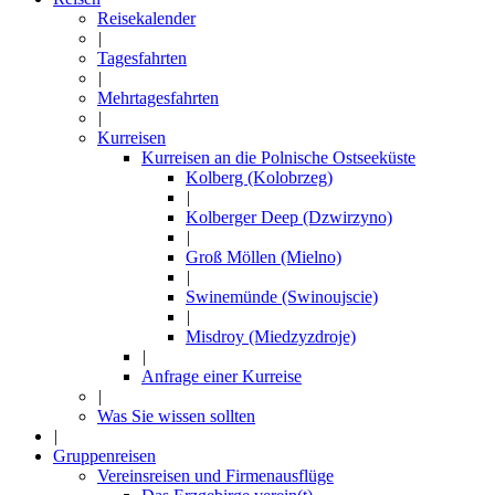
Reisekalender
|
Tagesfahrten
|
Mehrtagesfahrten
|
Kurreisen
Kurreisen an die Polnische Ostseeküste
Kolberg (Kolobrzeg)
|
Kolberger Deep (Dzwirzyno)
|
Groß Möllen (Mielno)
|
Swinemünde (Swinoujscie)
|
Misdroy (Miedzyzdroje)
|
Anfrage einer Kurreise
|
Was Sie wissen sollten
|
Gruppenreisen
Vereinsreisen und Firmenausflüge