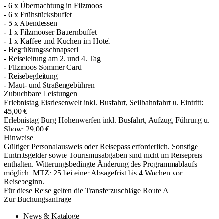
- 6 x Übernachtung in Filzmoos
- 6 x Frühstücksbuffet
- 5 x Abendessen
- 1 x Filzmooser Bauernbuffet
- 1 x Kaffee und Kuchen im Hotel
- Begrüßungsschnapserl
- Reiseleitung am 2. und 4. Tag
- Filzmoos Sommer Card
- Reisebegleitung
- Maut- und Straßengebühren
Zubuchbare Leistungen
Erlebnistag Eisriesenwelt inkl. Busfahrt, Seilbahnfahrt u. Eintritt:
45,00 €
Erlebnistag Burg Hohenwerfen inkl. Busfahrt, Aufzug, Führung u.
Show: 29,00 €
Hinweise
Gültiger Personalausweis oder Reisepass erforderlich. Sonstige
Eintrittsgelder sowie Tourismusabgaben sind nicht im Reisepreis
enthalten. Witterungsbedingte Änderung des Programmablaufs
möglich. MTZ: 25 bei einer Absagefrist bis 4 Wochen vor
Reisebeginn.
Für diese Reise gelten die Transferzuschläge Route A
Zur Buchungsanfrage
News & Kataloge