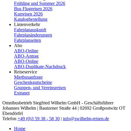
Frühling und Sommer 2026
Bus Flugreisen 2026
Kurreisen 2026
Katalogbestellung
Linienverkehr
Fahrplanauskunft
Fahrplanänderungen
Fahrplanseiten
Abo
ABO-Online
ABO-​Antrag
ABO-​Online
ABO-​Duplikate-​Nachdruck
Reiseservice
Mietbusanfrage
Geschenkgutscheine
Gruppen- und Vereinsreisen
Extranet
Omnibusbetrieb Siegfried Wilhelm GmbH - Geschäftsführer
Johannes Wilhelm | Bautzener Straße 44 | 02692 Großpostwitz OT
Ebendörfel
Telefon
+49 (0)3 59 38 - 58 30
|
info@swilhelm-reisen.de
Home