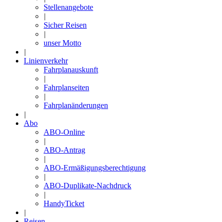
Stellenangebote
|
Sicher Reisen
|
unser Motto
|
Linienverkehr
Fahrplanauskunft
|
Fahrplanseiten
|
Fahrplanänderungen
|
Abo
ABO-Online
|
ABO-Antrag
|
ABO-Ermäßigungsberechtigung
|
ABO-Duplikate-Nachdruck
|
HandyTicket
|
Reisen