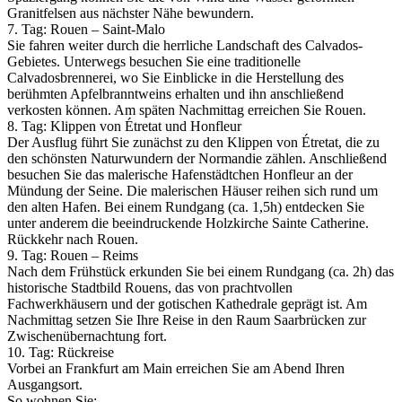
Granitfelsen aus nächster Nähe bewundern.
7. Tag: Rouen – Saint-Malo
Sie fahren weiter durch die herrliche Landschaft des Calvados-
Gebietes. Unterwegs besuchen Sie eine traditionelle
Calvadosbrennerei, wo Sie Einblicke in die Herstellung des
berühmten Apfelbranntweins erhalten und ihn anschließend
verkosten können. Am späten Nachmittag erreichen Sie Rouen.
8. Tag: Klippen von Étretat und Honfleur
Der Ausflug führt Sie zunächst zu den Klippen von Étretat, die zu
den schönsten Naturwundern der Normandie zählen. Anschließend
besuchen Sie das malerische Hafenstädtchen Honfleur an der
Mündung der Seine. Die malerischen Häuser reihen sich rund um
den alten Hafen. Bei einem Rundgang (ca. 1,5h) entdecken Sie
unter anderem die beeindruckende Holzkirche Sainte Catherine.
Rückkehr nach Rouen.
9. Tag: Rouen – Reims
Nach dem Frühstück erkunden Sie bei einem Rundgang (ca. 2h) das
historische Stadtbild Rouens, das von prachtvollen
Fachwerkhäusern und der gotischen Kathedrale geprägt ist. Am
Nachmittag setzen Sie Ihre Reise in den Raum Saarbrücken zur
Zwischenübernachtung fort.
10. Tag: Rückreise
Vorbei an Frankfurt am Main erreichen Sie am Abend Ihren
Ausgangsort.
So wohnen Sie: