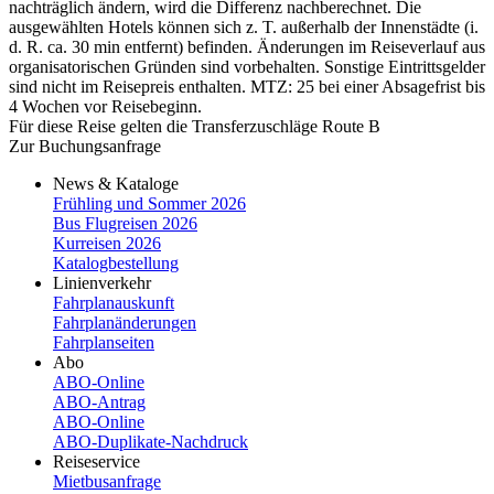
nachträglich ändern, wird die Differenz nachberechnet. Die
ausgewählten Hotels können sich z. T. außerhalb der Innenstädte (i.
d. R. ca. 30 min entfernt) befinden. Änderungen im Reiseverlauf aus
organisatorischen Gründen sind vorbehalten. Sonstige Eintrittsgelder
sind nicht im Reisepreis enthalten. MTZ: 25 bei einer Absagefrist bis
4 Wochen vor Reisebeginn.
Für diese Reise gelten die Transferzuschläge Route B
Zur Buchungsanfrage
News & Kataloge
Frühling und Sommer 2026
Bus Flugreisen 2026
Kurreisen 2026
Katalogbestellung
Linienverkehr
Fahrplanauskunft
Fahrplanänderungen
Fahrplanseiten
Abo
ABO-Online
ABO-​Antrag
ABO-​Online
ABO-​Duplikate-​Nachdruck
Reiseservice
Mietbusanfrage