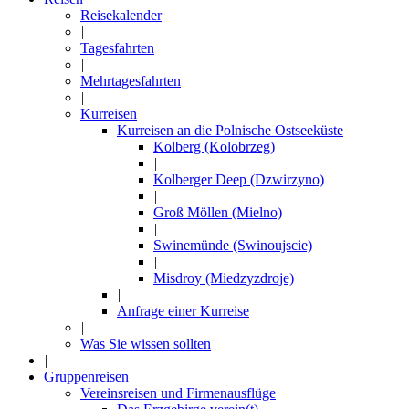
Reisekalender
|
Tagesfahrten
|
Mehrtagesfahrten
|
Kurreisen
Kurreisen an die Polnische Ostseeküste
Kolberg (Kolobrzeg)
|
Kolberger Deep (Dzwirzyno)
|
Groß Möllen (Mielno)
|
Swinemünde (Swinoujscie)
|
Misdroy (Miedzyzdroje)
|
Anfrage einer Kurreise
|
Was Sie wissen sollten
|
Gruppenreisen
Vereinsreisen und Firmenausflüge