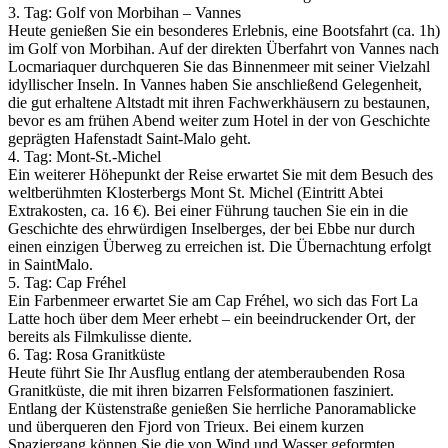
3. Tag: Golf von Morbihan – Vannes
Heute genießen Sie ein besonderes Erlebnis, eine Bootsfahrt (ca. 1h)
im Golf von Morbihan. Auf der direkten Überfahrt von Vannes nach
Locmariaquer durchqueren Sie das Binnenmeer mit seiner Vielzahl
idyllischer Inseln. In Vannes haben Sie anschließend Gelegenheit,
die gut erhaltene Altstadt mit ihren Fachwerkhäusern zu bestaunen,
bevor es am frühen Abend weiter zum Hotel in der von Geschichte
geprägten Hafenstadt Saint-Malo geht.
4. Tag: Mont-St.-Michel
Ein weiterer Höhepunkt der Reise erwartet Sie mit dem Besuch des
weltberühmten Klosterbergs Mont St. Michel (Eintritt Abtei
Extrakosten, ca. 16 €). Bei einer Führung tauchen Sie ein in die
Geschichte des ehrwürdigen Inselberges, der bei Ebbe nur durch
einen einzigen Überweg zu erreichen ist. Die Übernachtung erfolgt
in SaintMalo.
5. Tag: Cap Fréhel
Ein Farbenmeer erwartet Sie am Cap Fréhel, wo sich das Fort La
Latte hoch über dem Meer erhebt – ein beeindruckender Ort, der
bereits als Filmkulisse diente.
6. Tag: Rosa Granitküste
Heute führt Sie Ihr Ausflug entlang der atemberaubenden Rosa
Granitküste, die mit ihren bizarren Felsformationen fasziniert.
Entlang der Küstenstraße genießen Sie herrliche Panoramablicke
und überqueren den Fjord von Trieux. Bei einem kurzen
Spaziergang können Sie die von Wind und Wasser geformten