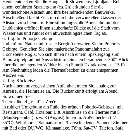
Heute entdecken Sie die Hauptstadt Sloweniens, Ljubljana. Bei
einem geführten Spaziergang (ca. 2h) erkunden Sie die
wunderschöne Altstadt und ihre beeindruckenden Bauwerke.
Anschließend bleibt Zeit, um durch die verwinkelten Gassen der
Altstadt zu schlendern. Eine stimmungsvolle Bootsfahrt auf der
Ljubljanica eröffnet Ihnen zauberhafte Blicke auf die Stadt vom
Wasser aus und rundet den abwechslungsreichen Tag ab.
6. Tag: Im Pohorje-Gebirge
Unberührte Natur und frische Bergluft erwarten Sie im Pohorje-
Gebirge. Genießen Sie eine malerische Panoramafahrt zur
Hochebene Rogla, wo sich Ihnen nach einem Spaziergang zum
Baumwipfelpfad mit Aussichtsturm ein atemberaubender 360°-Blick
über die umliegenden Wälder bietet (Eintritt Extrakosten, ca. 15 €).
Am Nachmittag laden die Thermalbecken zu einer entspannten
Auszeit ein.
7. Tag: Rückreise
Nach einem unvergesslichen Aufenthalt treten Sie, analog zur
Anreise, die Heimreise an. Die Rückankunft erfolgt am Abend.
So wohnen Sie:
Thermalhotel „Vital“ – Zreče
in ruhiger Umgebung am Fuße des grünen Pohorje-Gebirges, mit
Restaurant, Café, Hotelbar, Lift, Anschluss an die Therme mit 5
(Mai/­September) bzw. 8 (August) Innen- u. Außenbecken (27-
35°C), Whirlpools, Saunadorf mit 9 verschiedenen Saunen; Zimmer
mit Bad oder DU/­WC, Klimaanlage, Föhn, Sat-TV, Telefon, Safe,