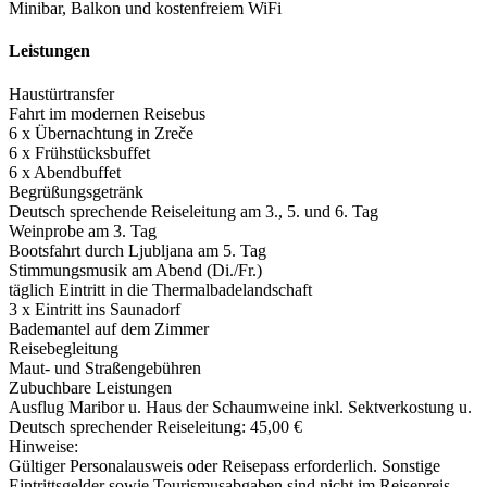
Minibar, Balkon und kostenfreiem WiFi
Leistungen
Haustürtransfer
Fahrt im modernen Reisebus
6 x Übernachtung in Zreče
6 x Frühstücksbuffet
6 x Abendbuffet
Begrüßungsgetränk
Deutsch sprechende Reiseleitung am 3., 5. und 6. Tag
Weinprobe am 3. Tag
Bootsfahrt durch Ljubljana am 5. Tag
Stimmungsmusik am Abend (Di./­Fr.)
täglich Eintritt in die Thermalbadelandschaft
3 x Eintritt ins Saunadorf
Bademantel auf dem Zimmer
Reisebegleitung
Maut- und Straßengebühren
Zubuchbare Leistungen
Ausflug Maribor u. Haus der Schaumweine inkl. Sektverkostung u.
Deutsch sprechender Reiseleitung: 45,00 €
Hinweise:
Gültiger Personalausweis oder Reisepass erforderlich. Sonstige
Eintrittsgelder sowie Tourismusabgaben sind nicht im Reisepreis