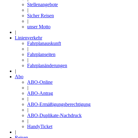
Stellenangebote
|
Sicher Reisen
|
unser Motto
|
Linienverkehr
Fahrplanauskunft
|
Fahrplanseiten
|
Fahrplanänderungen
|
Abo
ABO-Online
|
ABO-Antrag
|
ABO-Ermäßigungsberechtigung
|
ABO-Duplikate-Nachdruck
|
HandyTicket
|
Reisen