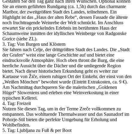
Gestalten Sie den Tag ganz nach Ihren Wünschen. Optional können
Sie an einem geführten Rundgang (ca. 1,5h) durch das charmante
Maribor, der zweitgrößten Stadt des Landes, teilnehmen. Ein
Highlight ist das „Haus der alten Rebe“, dessen Fassade die älteste
noch fruchttragende Weinrebe der Welt schmückt. Im Anschluss
erwartet Sie ein prickelndes Erlebnis im berühmten Haus der
Schaumweine inmitten der idyllischen Weinberge von Radgonske
Gorice (siehe ZL).
3. Tag: Von Burgen und Klöstern
Sie fahren nach Celje, der drittgrößten Stadt des Landes. Die „Stadt
der Grafen“ weist eine lange Geschichte auf und bietet eine
eindrucksvolle Atmosphäre. Hoch oben thront die Burg, die eine
herrliche Aussicht über die Dächer und die umliegende Region
bietet. Nach dieser historischen Erkundung geht es weiter zur
Kartause von Žiče, einem ruhigen Ort der Einkehr, der einst von den
„Weißen Mönchen“ bewohnt wurde (Eintritt Extrakosten, ca. 9 €).
Am Nachmittag durchqueren Sie die malerischen „Goldenen
Hügel“ Sloweniens und erleben eine Weinverkostung in einer
typischen Kellerei.
4. Tag: Freizeit
Nutzen Sie diesen Tag, um in der Terme Zreče vollkommen zu
entspannen. Das wohltuende Thermalwasser und das Saunadorf im
Pohorje-Stil bieten die perfekte Umgebung für Erholung und
Wohlbefinden.
5. Tag: Ljubljana zu Fuß & per Boot