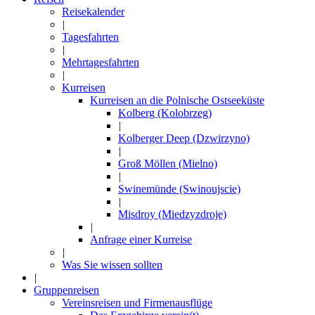
Reisekalender
|
Tagesfahrten
|
Mehrtagesfahrten
|
Kurreisen
Kurreisen an die Polnische Ostseeküste
Kolberg (Kolobrzeg)
|
Kolberger Deep (Dzwirzyno)
|
Groß Möllen (Mielno)
|
Swinemünde (Swinoujscie)
|
Misdroy (Miedzyzdroje)
|
Anfrage einer Kurreise
|
Was Sie wissen sollten
|
Gruppenreisen
Vereinsreisen und Firmenausflüge