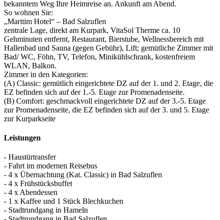
bekanntem Weg Ihre Heimreise an. Ankunft am Abend.
So wohnen Sie:
„Maritim Hotel“ – Bad Salzuflen
zentrale Lage, direkt am Kurpark, VitaSol Therme ca. 10
Gehminuten entfernt, Restaurant, Bierstube, Wellnessbereich mit
Hallenbad und Sauna (gegen Gebühr), Lift; gemütliche Zimmer mit
Bad/­ WC, Föhn, TV, Telefon, Minikühlschrank, kostenfreiem
WLAN, Balkon.
Zimmer in den Kategorien:
(A) Classic: gemütlich eingerichtete DZ auf der 1. und 2. Etage, die
EZ befinden sich auf der 1.-5. Etage zur Promenadenseite.
(B) Comfort: geschmackvoll eingerichtete DZ auf der 3.-5. Etage
zur Promenadenseite, die EZ befinden sich auf der 3. und 5. Etage
zur Kurparkseite
Leistungen
- Haustürtransfer
- Fahrt im modernen Reisebus
- 4 x Übernachtung (Kat. Classic) in Bad Salzuflen
- 4 x Frühstücksbuffet
- 4 x Abendessen
- 1 x Kaffee und 1 Stück Blechkuchen
- Stadtrundgang in Hameln
- Stadtrundgang in Bad Salzuflen