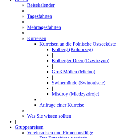
Reisekalender
|
Tagesfahrten
|
Mehrtagesfahrten
|
Kurreisen
Kurreisen an die Polnische Ostseeküste
Kolberg (Kolobrzeg)
|
Kolberger Deep (Dzwirzyno)
|
Groß Möllen (Mielno)
|
Swinemünde (Swinoujscie)
|
Misdroy (Miedzyzdroje)
|
Anfrage einer Kurreise
|
Was Sie wissen sollten
|
Gruppenreisen
Vereinsreisen und Firmenausflüge