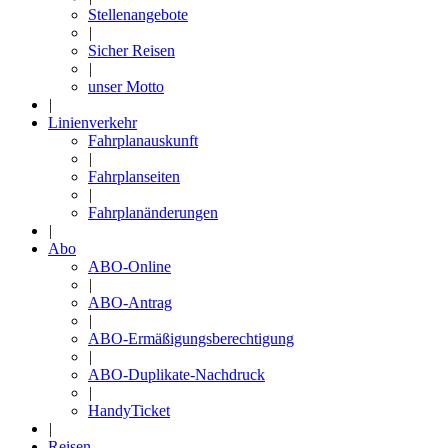
Stellenangebote
|
Sicher Reisen
|
unser Motto
|
Linienverkehr
Fahrplanauskunft
|
Fahrplanseiten
|
Fahrplanänderungen
|
Abo
ABO-Online
|
ABO-Antrag
|
ABO-Ermäßigungsberechtigung
|
ABO-Duplikate-Nachdruck
|
HandyTicket
|
Reisen