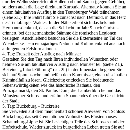
nur der Wellnessbereich mit Hallenbad und Sauna (gegen Gebühr),
sondern auch die Lage direkt am Kurpark. Alternativ können Sie an
einem fakultativen Ausflug in den Teutoburger Wald teilnehmen
(siehe ZL). Ihre Fahrt führt Sie zunächst nach Detmold, in das Herz
des Teutoburger Waldes. In der Nähe erhebt sich das bekannte
Hermannsdenkmal, das an die Schlacht im Jahr 9 nach Christus
erinnert, bei der germanische Stämme die römischen Legionen
besiegten. Anschließend besuchen Sie die Externsteine im Tal der
Wiembecke – ein einzigartiges Natur- und Kulturdenkmal aus hoch
aufragenden Felsformationen.
4. Tag: Freizeit oder Ausflug nach Münster
Gestalten Sie den Tag nach Ihren individuellen Wünschen oder
nehmen Sie am fakultativen Ausflug nach Münster teil (siehe ZL).
Bei einer „Tatort-Führung“ (ca. 2h) in der Innenstadt begeben Sie
sich auf Spurensuche und helfen dem Kommissar, einen rätselhaften
Kriminalfall zu lösen. Gleichzeitig entdecken Sie bedeutende
Sehenswürdigkeiten wie das historische Rathaus, den
Prinzipalmarkt, den St.-Paulus-Dom, die Lambertikirche und das
Münsteraner Schloss und erfahren Spannendes über die Geschichte
der Stadt.
5. Tag: Bückeburg – Rückreise
Sie verweilen auf dem märchenhaft schönen Anwesen von Schloss
Bückeburg, das seit Generationen Wohnsitz des Fürstenhauses
Schaumburg-Lippe ist. Sie besichtigen Teile des Schlosses und der
Hofreitschule. Wieder zurück im bürgerlichen Leben treten Sie auf