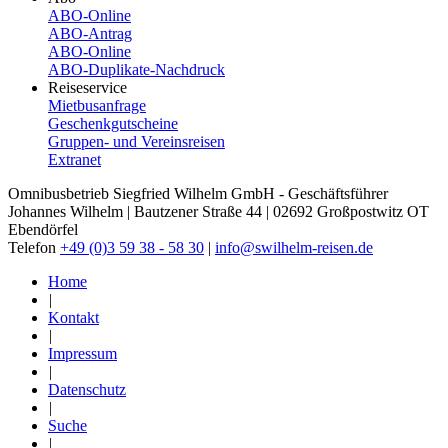
ABO-Online
ABO-​Antrag
ABO-​Online
ABO-​Duplikate-​Nachdruck
Reiseservice
Mietbusanfrage
Geschenkgutscheine
Gruppen- und Vereinsreisen
Extranet
Omnibusbetrieb Siegfried Wilhelm GmbH - Geschäftsführer
Johannes Wilhelm | Bautzener Straße 44 | 02692 Großpostwitz OT
Ebendörfel
Telefon
+49 (0)3 59 38 - 58 30
|
info@swilhelm-reisen.de
Home
|
Kontakt
|
Impressum
|
Datenschutz
|
Suche
|