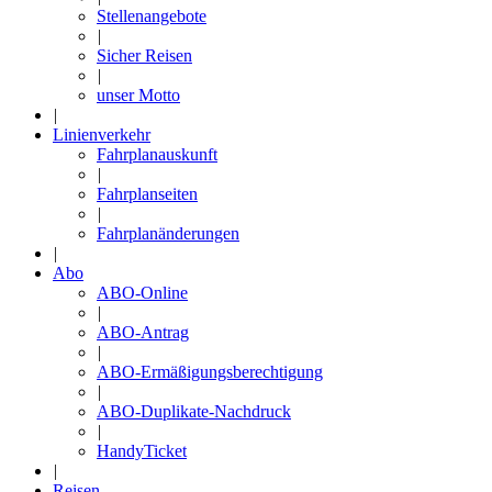
Stellenangebote
|
Sicher Reisen
|
unser Motto
|
Linienverkehr
Fahrplanauskunft
|
Fahrplanseiten
|
Fahrplanänderungen
|
Abo
ABO-Online
|
ABO-Antrag
|
ABO-Ermäßigungsberechtigung
|
ABO-Duplikate-Nachdruck
|
HandyTicket
|
Reisen