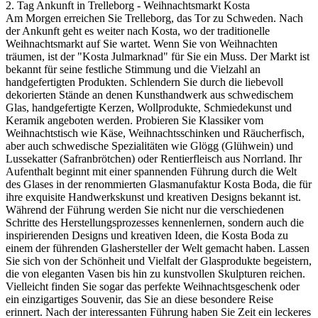
2. Tag Ankunft in Trelleborg - Weihnachtsmarkt Kosta
Am Morgen erreichen Sie Trelleborg, das Tor zu Schweden. Nach
der Ankunft geht es weiter nach Kosta, wo der traditionelle
Weihnachtsmarkt auf Sie wartet. Wenn Sie von Weihnachten
träumen, ist der "Kosta Julmarknad" für Sie ein Muss. Der Markt ist
bekannt für seine festliche Stimmung und die Vielzahl an
handgefertigten Produkten. Schlendern Sie durch die liebevoll
dekorierten Stände an denen Kunsthandwerk aus schwedischem
Glas, handgefertigte Kerzen, Wollprodukte, Schmiedekunst und
Keramik angeboten werden. Probieren Sie Klassiker vom
Weihnachtstisch wie Käse, Weihnachtsschinken und Räucherfisch,
aber auch schwedische Spezialitäten wie Glögg (Glühwein) und
Lussekatter (Safranbrötchen) oder Rentierfleisch aus Norrland. Ihr
Aufenthalt beginnt mit einer spannenden Führung durch die Welt
des Glases in der renommierten Glasmanufaktur Kosta Boda, die für
ihre exquisite Handwerkskunst und kreativen Designs bekannt ist.
Während der Führung werden Sie nicht nur die verschiedenen
Schritte des Herstellungsprozesses kennenlernen, sondern auch die
inspirierenden Designs und kreativen Ideen, die Kosta Boda zu
einem der führenden Glashersteller der Welt gemacht haben. Lassen
Sie sich von der Schönheit und Vielfalt der Glasprodukte begeistern,
die von eleganten Vasen bis hin zu kunstvollen Skulpturen reichen.
Vielleicht finden Sie sogar das perfekte Weihnachtsgeschenk oder
ein einzigartiges Souvenir, das Sie an diese besondere Reise
erinnert. Nach der interessanten Führung haben Sie Zeit ein leckeres