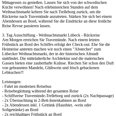
Mittagessen zu genießen. Lassen Sie sich von der schwedischen
Küche verwöhnen! Nach erlebnisreichen Stunden auf dem
Weihnachtsmarkt kehren Sie nach Trelleborg zurück, um die
Rückreise nach Travemünde anzutreten. Stärken Sie sich bei einem
Abendessen an Bord, während Sie die Eindrücke an diese festliche
Reise Revue passieren lassen.
3. Tag Ausschiffung - Weihnachtsmarkt Lübeck - Rückreise
Am Morgen erreichen Sie Travemünde. Nach einem letzten
Frühstück an Bord des Schiffes erfolgt der Check-out. Ehe Sie die
Heimreise antreten machen wir noch einen "Abstecher" zum
Lübecker Weihnachtsmarkt, der in der historischen Altstadt
stattfindet. Die mittelalterliche Architektur und die malerischen
Gassen bieten eine zauberhafte Kulisse. Riechen Sie schon den Duft
von gebrannten Mandeln, Glühwein und frisch gebackenen
Lebkuchen?!
Leistungen:
- Fahrt im modernen Reisebus
- Reisebegleitung während der gesamten Reise
- Schiffsreise Travemünde-Trelleborg und zurück (2x Nachtpassage)
- 2x Übernachtung in 2-Bett-Innenkabinen an Bord
- 2x Abendessen inkl. 1 Getränk (Hausbier, -wein oder
Softgetränke) an Bord
- 2x reichhaltiges Frühstück an Bord