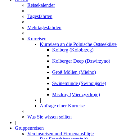
Reisekalender
|
Tagesfahrten
|
Mehrtagesfahrten
|
Kurreisen
Kurreisen an die Polnische Ostseeküste
Kolberg (Kolobrzeg)
|
Kolberger Deep (Dzwirzyno)
|
Groß Möllen (Mielno)
|
Swinemünde (Swinoujscie)
|
Misdroy (Miedzyzdroje)
|
Anfrage einer Kurreise
|
Was Sie wissen sollten
|
Gruppenreisen
Vereinsreisen und Firmenausflüge