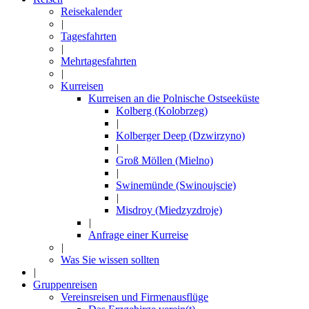
Reisekalender
|
Tagesfahrten
|
Mehrtagesfahrten
|
Kurreisen
Kurreisen an die Polnische Ostseeküste
Kolberg (Kolobrzeg)
|
Kolberger Deep (Dzwirzyno)
|
Groß Möllen (Mielno)
|
Swinemünde (Swinoujscie)
|
Misdroy (Miedzyzdroje)
|
Anfrage einer Kurreise
|
Was Sie wissen sollten
|
Gruppenreisen
Vereinsreisen und Firmenausflüge