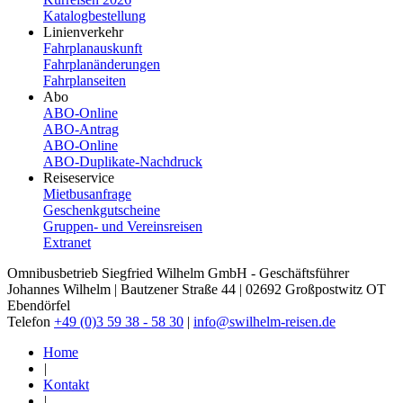
Katalogbestellung
Linienverkehr
Fahrplanauskunft
Fahrplanänderungen
Fahrplanseiten
Abo
ABO-Online
ABO-​Antrag
ABO-​Online
ABO-​Duplikate-​Nachdruck
Reiseservice
Mietbusanfrage
Geschenkgutscheine
Gruppen- und Vereinsreisen
Extranet
Omnibusbetrieb Siegfried Wilhelm GmbH - Geschäftsführer
Johannes Wilhelm | Bautzener Straße 44 | 02692 Großpostwitz OT
Ebendörfel
Telefon
+49 (0)3 59 38 - 58 30
|
info@swilhelm-reisen.de
Home
|
Kontakt
|