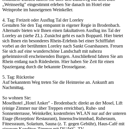
„Weinseelig" eingestimmt erleben Sie danach im Hotel eine
Weinprobe im hauseigenen Weinkeller.
4. Tag: Freizeit oder Ausflug Tal der Loreley
Gestalten Sie den Tag entspannt in eigener Regie in Brodenbach.
Alternativ bieten wir Ihnen einen fakultativen Ausflug ins Tal der
Loreley an (siehe ZL). Zunächst geht es nach Boppard. Hier bietet
sich Ihnen ein besonderes Rhein-Erlebnis bei einer Schifffahrt
vorbei an der berühmten Loreley nach Sankt Goarshausen. Freuen
Sie sich auf eine wunderschöne Landschaft mit nahezu
geheimnisvoll erscheinenden Burgen. Anschließend fahren Sie am
Rhein entlang nach Rüdesheim. Hier haben Sie Zeit für einen
Spaziergang durch die bekannte Drosselgasse.
5. Tag: Rückreise
Auf bekanntem Weg treten Sie die Heimreise an. Ankunft am
Nachmittag.
So wohnen Sie:
Moselhotel „Hotel Anker" - Brodenbach: direkt an der Mosel, Lift
(einige Zimmer nur über Treppen erreichbar), Ruhe- und
Sonnenterrasse, Weinkeller, kostenfreies WLAN nur auf der unteren
Etage (Rezeption/­ Restaurant), Innenschwimmbad, Ruheraum,
Fitnessraum, Solarium, Sauna (z. T. gegen Gebühr), Haus-Café mit
eigenem Konditor; Zimmer mit DU/­WC, TV.