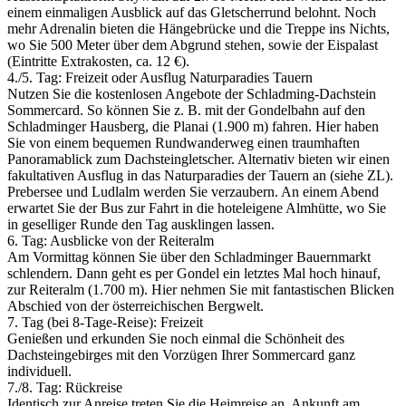
einem einmaligen Ausblick auf das Gletscherrund belohnt. Noch
mehr Adrenalin bieten die Hängebrücke und die Treppe ins Nichts,
wo Sie 500 Meter über dem Abgrund stehen, sowie der Eispalast
(Eintritte Extrakosten, ca. 12 €).
4./­5. Tag: Freizeit oder Ausflug Naturparadies Tauern
Nutzen Sie die kostenlosen Angebote der Schladming-Dachstein
Sommercard. So können Sie z. B. mit der Gondelbahn auf den
Schladminger Hausberg, die Planai (1.900 m) fahren. Hier haben
Sie von einem bequemen Rundwanderweg einen traumhaften
Panoramablick zum Dachsteingletscher. Alternativ bieten wir einen
fakultativen Ausflug in das Naturparadies der Tauern an (siehe ZL).
Prebersee und Ludlalm werden Sie verzaubern. An einem Abend
erwartet Sie der Bus zur Fahrt in die hoteleigene Almhütte, wo Sie
in geselliger Runde den Tag ausklingen lassen.
6. Tag: Ausblicke von der Reiteralm
Am Vormittag können Sie über den Schladminger Bauernmarkt
schlendern. Dann geht es per Gondel ein letztes Mal hoch hinauf,
zur Reiteralm (1.700 m). Hier nehmen Sie mit fantastischen Blicken
Abschied von der österreichischen Bergwelt.
7. Tag (bei 8-Tage-Reise): Freizeit
Genießen und erkunden Sie noch einmal die Schönheit des
Dachsteingebirges mit den Vorzügen Ihrer Sommercard ganz
individuell.
7./­8. Tag: Rückreise
Identisch zur Anreise treten Sie die Heimreise an. Ankunft am