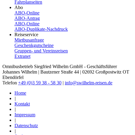
Fahrplanseiten
Abo
ABO-Online
ABO-​Antrag
ABO-​Online
ABO-​Duplikate-​Nachdruck
Reiseservice
Mietbusanfrage
Geschenkgutscheine
Gruppen- und Vereinsreisen
Extranet
Omnibusbetrieb Siegfried Wilhelm GmbH - Geschäftsführer
Johannes Wilhelm | Bautzener Straße 44 | 02692 Großpostwitz OT
Ebendörfel
Telefon
+49 (0)3 59 38 - 58 30
|
info@swilhelm-reisen.de
Home
|
Kontakt
|
Impressum
|
Datenschutz
|