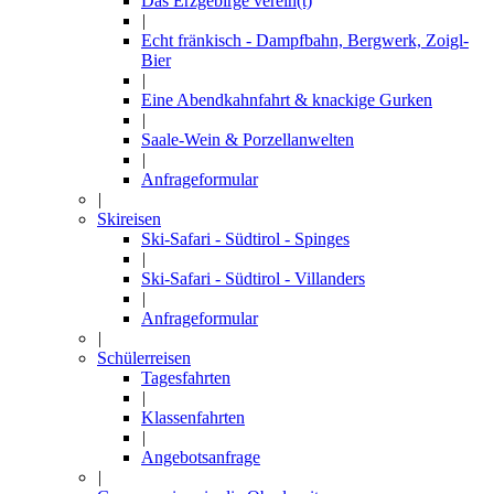
Das Erzgebirge verein(t)
|
Echt fränkisch - Dampfbahn, Bergwerk, Zoigl-
Bier
|
Eine Abendkahnfahrt & knackige Gurken
|
Saale-Wein & Porzellanwelten
|
Anfrageformular
|
Skireisen
Ski-Safari - Südtirol - Spinges
|
Ski-Safari - Südtirol - Villanders
|
Anfrageformular
|
Schülerreisen
Tagesfahrten
|
Klassenfahrten
|
Angebotsanfrage
|