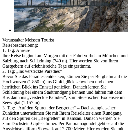
Veranstalter Meissen Tourist
Reisebeschreibung:
1. Tag: Anreise
Ihre Reise beginnt am Morgen mit der Fahrt vorbei an München und
Salzburg nach Schladming (740 m). Hier werden Sie von Ihren
Gastgebern auf erlebnisreiche Tage eingestimmt.
2. Tag: „Ins versteckte Paradies“
Bevor Sie das Paradies entdecken, können Sie per Bergbahn auf die
Hochwurzen (1.850 m) ins Gipfelglück schweben und einen
herrlichen Blick ins Ennstal genießen. Danach lernen Sie
Schladming bei einem Stadtrundgang kennen und fahren mit dem
Bus dann ins „versteckte Paradies“, zum Steierischen Bodensee im
Seewigtal (1.157 m).
3. Tag: „Auf den Spuren der Bergretter“ – Dachsteingletscher
Zunächst unternehmen Sie mit Ihrem Reiseleiter einen Rundgang
auf den Spuren der „Bergretter“ in Ramsau. Danach werden Sie
zum Dachstein-Gipfelstürmer. Per Panoramagondel geht es auf die
Aussichtsplattform Skywalk auf 2.700 Meter. Hier werden Sie mit