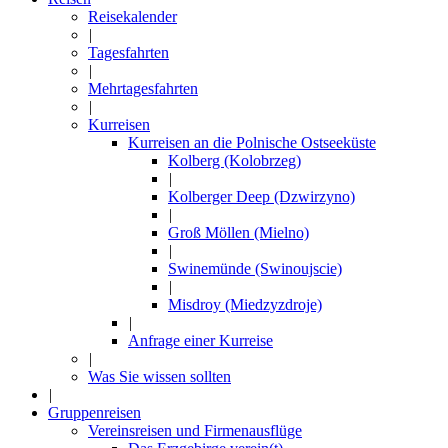
Reisekalender
|
Tagesfahrten
|
Mehrtagesfahrten
|
Kurreisen
Kurreisen an die Polnische Ostseeküste
Kolberg (Kolobrzeg)
|
Kolberger Deep (Dzwirzyno)
|
Groß Möllen (Mielno)
|
Swinemünde (Swinoujscie)
|
Misdroy (Miedzyzdroje)
|
Anfrage einer Kurreise
|
Was Sie wissen sollten
|
Gruppenreisen
Vereinsreisen und Firmenausflüge