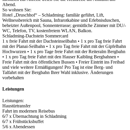
Abend.
So wohnen Sie:
Hotel „Druschhof“ – Schladming: familiär geführt, Lift,
Wellnessbereich mit Sauna, Infrarotkabine und Erlebnisduschen,
beheizter Außenpool, Sonnenterrasse; gemütliche Zimmer mit DU/­
WC, Telefon, TV, kostenfreiem WLAN, Balkon.
Schladming-Dachstein Sommercard
1 x freie Fahrt mit der Dachsteinseilbahn • 1 x pro Tag freie Fahrt
mit der Planai-Seilbahn • 1 x pro Tag freie Fahrt mit der Gipfelbahn
Hochwurzen • 1 x pro Tage freie Fahrt mit der Reiteralm Bergbahn
• 1 x pro Tag freie Fahrt mit den Hauser Kaibling Bergbahnen •
Freie Fahrt mit den öffentlichen Bussen • Freier Eintritt ins Freibad
und viele weitere Ermäßigungen! Pro Tag ist eine Berg- und
Talfahrt mit der Bergbahn Ihrer Wahl inklusive. Änderungen
vorbehalten
Leistungen
Leistungen:
Haustürtransfer
Fahrt im modernen Reisebus
6/­7 x Übernachtung in Schladming
6/­7 x Frühstücksbuffet
5/­6 x Abendessen