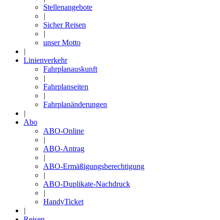
Stellenangebote
|
Sicher Reisen
|
unser Motto
|
Linienverkehr
Fahrplanauskunft
|
Fahrplanseiten
|
Fahrplanänderungen
|
Abo
ABO-Online
|
ABO-Antrag
|
ABO-Ermäßigungsberechtigung
|
ABO-Duplikate-Nachdruck
|
HandyTicket
|
Reisen