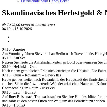
Datenschutz beim HandyTicket
Skandinavisches Herbstgold & 
ab 2.345,00 €
Preise in EUR pro Person
04.10. - 15.10.2026
04.10.: Anreise
Am Vormittag fahren Sie vorbei an Berlin nach Travemünde. Hier ge
05.10.: Auf See
Nutzen Sie heute die Annehmlichkeiten an Bord oder genießen Sie di
06.10.: Helsinki – Oulu
Nach einem gemütlichen Frühstück erreichen Sie Helsinki. Die Fahrt
07.10.: Oulu – Rovaniemi – Levi/­Ylläs
Heute geht es weiter nach Rovaniemi, der Hauptstadt des finnischen 
tauchen Sie in die faszinierende Welt der arktischen Natur und Kult
Übernachtung im Raum Ylläs/­Levi.
08.10.: Levi – Tromsø
Auf Ihrer Reise nach Tromsø besuchen Sie eine Hundeschlittenfarm, w
und zählt zu den besten Orten der Welt, um das Polarlicht zu erleb
09.10.: Tromsø