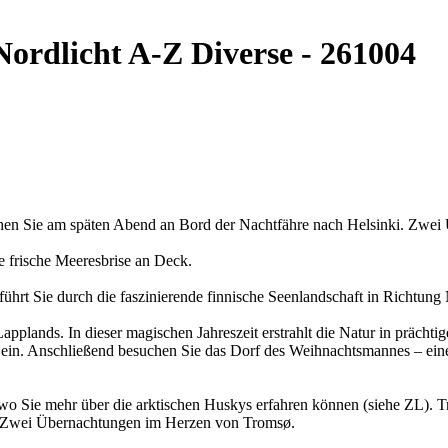
Nordlicht
A-Z Diverse - 261004
hen Sie am späten Abend an Bord der Nachtfähre nach Helsinki. Zwei
e frische Meeresbrise an Deck.
 führt Sie durch die faszinierende finnische Seenlandschaft in Richt
Lapplands. In dieser magischen Jahreszeit erstrahlt die Natur in präc
ur ein. Anschließend besuchen Sie das Dorf des Weihnachtsmannes – ei
o Sie mehr über die arktischen Huskys erfahren können (siehe ZL). Tro
en. Zwei Übernachtungen im Herzen von Tromsø.