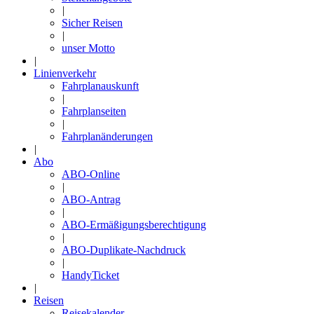
|
Sicher Reisen
|
unser Motto
|
Linienverkehr
Fahrplanauskunft
|
Fahrplanseiten
|
Fahrplanänderungen
|
Abo
ABO-Online
|
ABO-Antrag
|
ABO-Ermäßigungsberechtigung
|
ABO-Duplikate-Nachdruck
|
HandyTicket
|
Reisen
Reisekalender