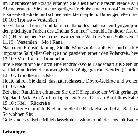
Im Erlebniscenter Polaria erfahren Sie alles über die faszinierende 
Abend erwartet Sie ein einzigartiges Erlebnis: eine Aurora-Dinner-Cru
Eismeerkathedrale und schneebedeckten Gipfeln. Dabei genießen Sie
10.10.: Tromsø – Vesterålen
Sie verlassen Tromsø und fahren entlang des malerischen Lyngenfjord
den prächtigen Farben des „Indian Summer“ erstrahlt. In dieser fast u
ZL). Hier tauchen Sie in die faszinierende Welt des Sami-Volkes ein.
11.10.: Vesterålen – Mo i Rana
Nach dem Frühstück bringt Sie die Fähre zurück aufs Festland nach
imposante Saltfjellet-Gebirge und passieren erneut den Polarkreis, be
12.10.: Mo i Rana – Trondheim
Ihre Reise führt Sie durch eine eindrucksvolle Landschaft aus Seen 
seit Jahrhunderten die norwegischen Könige gekrönt werden (Eintrit
13.10.: Trondheim – Oslo
Heute fahren Sie durch das naturbelassene Dovre-Gebirge und weit
14.10.: Oslo
Bei einer Rundfahrt erkunden Sie die Höhepunkte der Wikingerhaupts
Vigeland Park. Am Nachmittag gehen Sie in Oslo an Bord Ihres Fährsc
15.10.: Kiel – Rückreise
Nach Ihrer Ankunft in Kiel treten Sie die Rückreise vorbei an Berlin
So wohnen Sie:
Gute landestypische Mittelklassehotels; Zimmer mindestens mit Bad
Leistungen