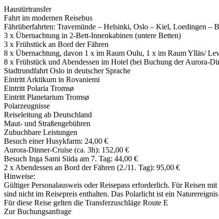
Haustürtransfer
Fahrt im modernen Reisebus
Fährüberfahrten: Travemünde – Helsinki, Oslo – Kiel, Loedingen – 
3 x Übernachtung in 2-Bett-Innenkabinen (untere Betten)
3 x Frühstück an Bord der Fähren
8 x Übernachtung, davon 1 x im Raum Oulu, 1 x im Raum Ylläs/­ Lev
8 x Frühstück und Abendessen im Hotel (bei Buchung der Aurora-Di
Stadtrundfahrt Oslo in deutscher Sprache
Eintritt Arktikum in Rovaniemi
Eintritt Polaria Tromsø
Eintritt Planetarium Tromsø
Polarzeugnisse
Reiseleitung ab Deutschland
Maut- und Straßengebühren
Zubuchbare Leistungen
Besuch einer Husykfarm: 24,00 €
Aurora-Dinner-Cruise (ca. 3h): 152,00 €
Besuch Inga Sami Siida am 7. Tag: 44,00 €
2 x Abendessen an Bord der Fähren (2./­11. Tag): 95,00 €
Hinweise:
Gültiger Personalausweis oder Reisepass erforderlich. Für Reisen mi
sind nicht im Reisepreis enthalten. Das Polarlicht ist ein Naturereig
Für diese Reise gelten die Transferzuschläge Route E
Zur Buchungsanfrage