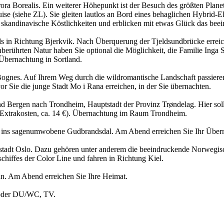
Aurora Borealis. Ein weiterer Höhepunkt ist der Besuch des größten Pl
ise (siehe ZL). Sie gleiten lautlos an Bord eines behaglichen Hybrid-El
 skandinavische Köstlichkeiten und erblicken mit etwas Glück das be
s in Richtung Bjerkvik. Nach Überquerung der Tjeldsundbrücke erreiche
nberührten Natur haben Sie optional die Möglichkeit, die Familie Inga S
 Übernachtung in Sortland.
 Bognes. Auf Ihrem Weg durch die wildromantische Landschaft passiere
vor Sie die junge Stadt Mo i Rana erreichen, in der Sie übernachten.
und Bergen nach Trondheim, Hauptstadt der Provinz Trøndelag. Hier so
t Extrakosten, ca. 14 €). Übernachtung im Raum Trondheim.
er ins sagenumwobene Gudbrandsdal. Am Abend erreichen Sie Ihr Über
tadt Oslo. Dazu gehören unter anderem die beeindruckende Norwegische
hiffes der Color Line und fahren in Richtung Kiel.
 an. Am Abend erreichen Sie Ihre Heimat.
 oder DU/­WC, TV.