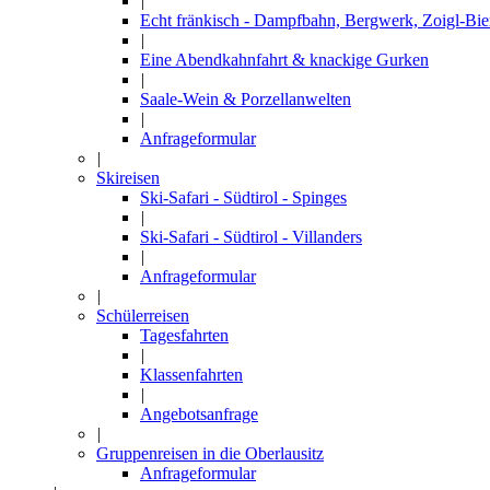
|
Echt fränkisch - Dampfbahn, Bergwerk, Zoigl-Bie
|
Eine Abendkahnfahrt & knackige Gurken
|
Saale-Wein & Porzellanwelten
|
Anfrageformular
|
Skireisen
Ski-Safari - Südtirol - Spinges
|
Ski-Safari - Südtirol - Villanders
|
Anfrageformular
|
Schülerreisen
Tagesfahrten
|
Klassenfahrten
|
Angebotsanfrage
|
Gruppenreisen in die Oberlausitz
Anfrageformular