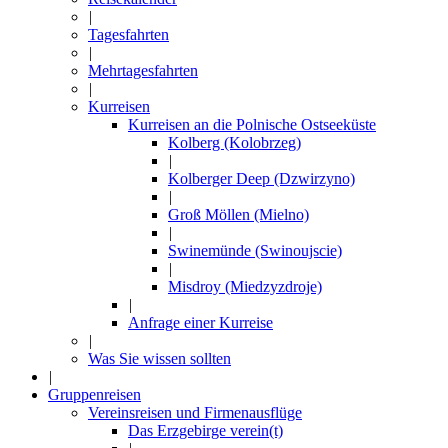
|
Tagesfahrten
|
Mehrtagesfahrten
|
Kurreisen
Kurreisen an die Polnische Ostseeküste
Kolberg (Kolobrzeg)
|
Kolberger Deep (Dzwirzyno)
|
Groß Möllen (Mielno)
|
Swinemünde (Swinoujscie)
|
Misdroy (Miedzyzdroje)
|
Anfrage einer Kurreise
|
Was Sie wissen sollten
|
Gruppenreisen
Vereinsreisen und Firmenausflüge
Das Erzgebirge verein(t)