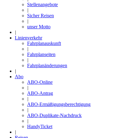
Stellenangebote
|
Sicher Reisen
|
unser Motto
|
Linienverkehr
Fahrplanauskunft
|
Fahrplanseiten
|
Fahrplanänderungen
|
Abo
ABO-Online
|
ABO-Antrag
|
ABO-Ermäßigungsberechtigung
|
ABO-Duplikate-Nachdruck
|
HandyTicket
|
Reisen