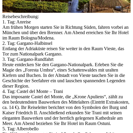
Reisebeschreibung:
1. Tag: Anreise
Am frühen Morgen starten Sie in Richtung Süden, fahren vorbei an
München und über den Brenner. Am Abend erreichen Sie Ihr Hotel
im Raum Bologna/­Modena.
2. Tag: Gargano-Halbinsel
Entlang der Adriaküste reisen Sie weiter in den Raum Vieste, das
Tor zum Nationalpark Gargano.
3. Tag: Gargano-Rundfahrt
Heute entdecken Sie den Gargano-Nationalpark. Erleben Sie die
Magie des „Foresta Umbra“, eines Schattenwaldes mit uralten
Kiefern und Buchen. In der Altstadt von Vieste tauchen Sie in die
Geschichte der Seefahrer ein und lauschen spannenden Legenden
dieser Region.
4. Tag: Castel del Monte – Trani
Das imposante Castel del Monte, die „Krone Apuliens“, zählt zu
den bedeutendsten Bauwerken des Mittelalters (Eintritt Extrakosten,
ca. 14 €). Ihr Reiseleiter berichtet von den Symbolen der Burg und
Kaiser Friedrich II. Anschließend erkunden Sie Trani mit seinen
eleganten Bauwerken und der herrlich gelegenen Kathedrale am
Meer. Am Abend beziehen Sie Ihr Hotel im Raum Ostuni.
5. Tag: Alberobello