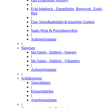
Das Erzgebirge verein(t)
|
Echt fränkisch - Dampfbahn, Bergwerk, Zoigl-
Bier
|
Eine Abendkahnfahrt & knackige Gurken
|
Saale-Wein & Porzellanwelten
|
Anfrageformular
|
Skireisen
Ski-Safari - Südtirol - Spinges
|
Ski-Safari - Südtirol - Villanders
|
Anfrageformular
|
Schülerreisen
Tagesfahrten
|
Klassenfahrten
|
Angebotsanfrage
|