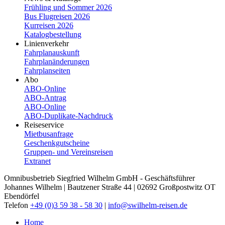
Frühling und Sommer 2026
Bus Flugreisen 2026
Kurreisen 2026
Katalogbestellung
Linienverkehr
Fahrplanauskunft
Fahrplanänderungen
Fahrplanseiten
Abo
ABO-Online
ABO-​Antrag
ABO-​Online
ABO-​Duplikate-​Nachdruck
Reiseservice
Mietbusanfrage
Geschenkgutscheine
Gruppen- und Vereinsreisen
Extranet
Omnibusbetrieb Siegfried Wilhelm GmbH - Geschäftsführer
Johannes Wilhelm | Bautzener Straße 44 | 02692 Großpostwitz OT
Ebendörfel
Telefon
+49 (0)3 59 38 - 58 30
|
info@swilhelm-reisen.de
Home