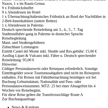
Naxos, 1 x im Raum Genua
9 x Frühstücksbuffet
9 x Abendessen im Hotel
1 x Übernachtung/­italienisches Frühstück an Bord der Nachtfähre in
2-Bett-Innenkabinen (untere Betten)
1 x Abendessen in Palermo
Deutsch sprechende Reiseleitung am 3., 4., 5., 7. Tag
Stadtrundfahrt/­-gang in Palermo in deutscher Sprache
Reisebegleitung
Maut- und Straßengebühren
Zubuchbare Leistungen:
Eintritt Castel del Monte inkl. Shuttle und Res.gebühr: 15,00 €
Ausflug Lipari & Vulcano inkl. Fähre u. Deutsch sprechender
Reiseleitung: 95,00 €
Hinweise:
Gültiger Personalausweis oder Reisepass erforderlich. Sonstige
Eintrittsgelder sowie Tourismusabgaben sind nicht im Reisepreis
enthalten. Für Reisen mit Fährübernachtung benötigen wir bei
Buchung Geburtsdatum, Nationalität und Pass- oder
Personalausweisnummer. MTZ: 25 bei einer Absagefrist bis 4
Wochen vor Reisebeginn.
Für diese Reise gelten die Transferzuschläge Route A
Zur Buchungsanfrage
News & Kataloge