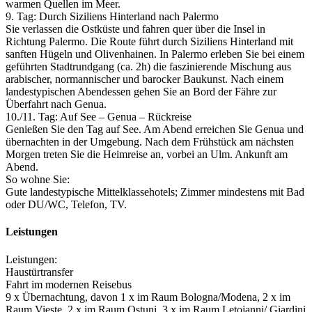
warmen Quellen im Meer.
9. Tag: Durch Siziliens Hinterland nach Palermo
Sie verlassen die Ostküste und fahren quer über die Insel in
Richtung Palermo. Die Route führt durch Siziliens Hinterland mit
sanften Hügeln und Olivenhainen. In Palermo erleben Sie bei einem
geführten Stadtrundgang (ca. 2h) die faszinierende Mischung aus
arabischer, normannischer und barocker Baukunst. Nach einem
landestypischen Abendessen gehen Sie an Bord der Fähre zur
Überfahrt nach Genua.
10./­11. Tag: Auf See – Genua – Rückreise
Genießen Sie den Tag auf See. Am Abend erreichen Sie Genua und
übernachten in der Umgebung. Nach dem Frühstück am nächsten
Morgen treten Sie die Heimreise an, vorbei an Ulm. Ankunft am
Abend.
So wohne Sie:
Gute landestypische Mittelklassehotels; Zimmer mindestens mit Bad
oder DU/­WC, Telefon, TV.
Leistungen
Leistungen:
Haustürtransfer
Fahrt im modernen Reisebus
9 x Übernachtung, davon 1 x im Raum Bologna/­Modena, 2 x im
Raum Vieste, 2 x im Raum Ostuni, 3 x im Raum Letojanni/­ Giardini