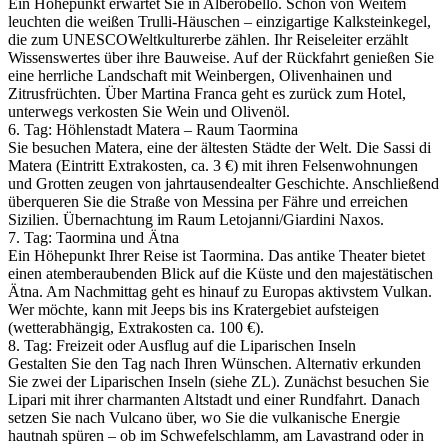
Ein Höhepunkt erwartet Sie in Alberobello. Schon von Weitem
leuchten die weißen Trulli-Häuschen – einzigartige Kalksteinkegel,
die zum UNESCOWeltkulturerbe zählen. Ihr Reiseleiter erzählt
Wissenswertes über ihre Bauweise. Auf der Rückfahrt genießen Sie
eine herrliche Landschaft mit Weinbergen, Olivenhainen und
Zitrusfrüchten. Über Martina Franca geht es zurück zum Hotel,
unterwegs verkosten Sie Wein und Olivenöl.
6. Tag: Höhlenstadt Matera – Raum Taormina
Sie besuchen Matera, eine der ältesten Städte der Welt. Die Sassi di
Matera (Eintritt Extrakosten, ca. 3 €) mit ihren Felsenwohnungen
und Grotten zeugen von jahrtausendealter Geschichte. Anschließend
überqueren Sie die Straße von Messina per Fähre und erreichen
Sizilien. Übernachtung im Raum Letojanni/­Giardini Naxos.
7. Tag: Taormina und Ätna
Ein Höhepunkt Ihrer Reise ist Taormina. Das antike Theater bietet
einen atemberaubenden Blick auf die Küste und den majestätischen
Ätna. Am Nachmittag geht es hinauf zu Europas aktivstem Vulkan.
Wer möchte, kann mit Jeeps bis ins Kratergebiet aufsteigen
(wetterabhängig, Extrakosten ca. 100 €).
8. Tag: Freizeit oder Ausflug auf die Liparischen Inseln
Gestalten Sie den Tag nach Ihren Wünschen. Alternativ erkunden
Sie zwei der Liparischen Inseln (siehe ZL). Zunächst besuchen Sie
Lipari mit ihrer charmanten Altstadt und einer Rundfahrt. Danach
setzen Sie nach Vulcano über, wo Sie die vulkanische Energie
hautnah spüren – ob im Schwefelschlamm, am Lavastrand oder in