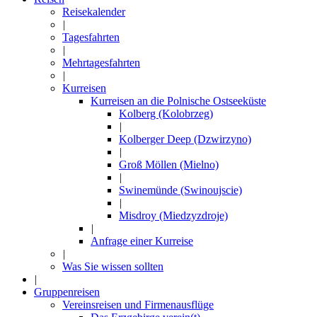
Reisekalender
|
Tagesfahrten
|
Mehrtagesfahrten
|
Kurreisen
Kurreisen an die Polnische Ostseeküste
Kolberg (Kolobrzeg)
|
Kolberger Deep (Dzwirzyno)
|
Groß Möllen (Mielno)
|
Swinemünde (Swinoujscie)
|
Misdroy (Miedzyzdroje)
|
Anfrage einer Kurreise
|
Was Sie wissen sollten
|
Gruppenreisen
Vereinsreisen und Firmenausflüge