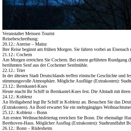
Veranstalter Meissen Tourist
Reisebeschreibung:
20.12.: Anreise – Mainz
Ihre Reise beginnt am frühen Morgen. Sie fahren vorbei an Eisenach
21.12.: Cochem
Am Morgen erreichen Sie Cochem. Bei einem geführten Rundgang (Extr
berühmten Senf aus der Cochemer Senfmühle.
22.12.: Trier
In der ältesten Stadt Deutschlands treffen römische Geschichte und f
stimmungsvolle Atmosphäre. Mögliche Ausflüge (Extrakosten): Stadtru
23.12.: Bernkastel-Kues
Heute macht Ihr Schiff in Bernkastel-Kues fest. Die Altstadt mit 
24.12.: Koblenz
An Heiligabend legt Ihr Schiff in Koblenz an. Besuchen Sie das Deut
(Extrakosten). An Bord erwartet Sie ein mehrgängiges Weihnachtsme
25.12.: Koblenz – Bonn
Am ersten Weihnachtsfeiertag erreichen Sie Bonn. Die ehemalige Hau
Beethoven-Haus. Möglicher Ausflug (Extrakosten): Stadtrundfahrt B
26.12.: Bonn – Rüdesheim