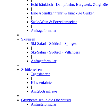
|
Echt fränkisch - Dampfbahn, Bergwerk, Zoigl-Bie
|
Eine Abendkahnfahrt & knackige Gurken
|
Saale-Wein & Porzellanwelten
|
Anfrageformular
|
Skireisen
Ski-Safari - Südtirol - Spinges
|
Ski-Safari - Südtirol - Villanders
|
Anfrageformular
|
Schülerreisen
Tagesfahrten
|
Klassenfahrten
|
Angebotsanfrage
|
Gruppenreisen in die Oberlausitz
Anfrageformular