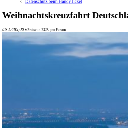
Datenschutz beim HandyTicket
Weihnachtskreuzfahrt
Deutschl
ab 1.485,00 €
Preise in EUR pro Person