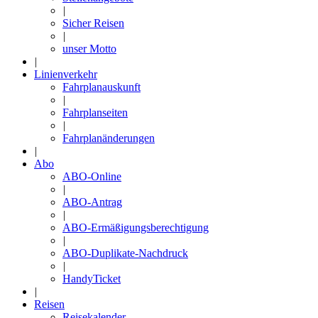
|
Sicher Reisen
|
unser Motto
|
Linienverkehr
Fahrplanauskunft
|
Fahrplanseiten
|
Fahrplanänderungen
|
Abo
ABO-Online
|
ABO-Antrag
|
ABO-Ermäßigungsberechtigung
|
ABO-Duplikate-Nachdruck
|
HandyTicket
|
Reisen
Reisekalender