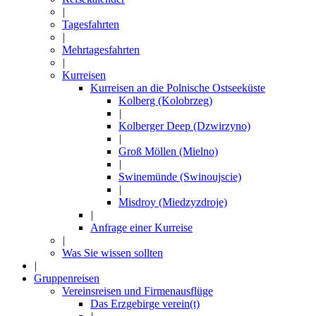
|
Tagesfahrten
|
Mehrtagesfahrten
|
Kurreisen
Kurreisen an die Polnische Ostseeküste
Kolberg (Kolobrzeg)
|
Kolberger Deep (Dzwirzyno)
|
Groß Möllen (Mielno)
|
Swinemünde (Swinoujscie)
|
Misdroy (Miedzyzdroje)
|
Anfrage einer Kurreise
|
Was Sie wissen sollten
|
Gruppenreisen
Vereinsreisen und Firmenausflüge
Das Erzgebirge verein(t)