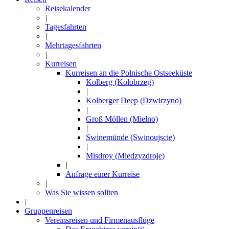
Reisekalender
|
Tagesfahrten
|
Mehrtagesfahrten
|
Kurreisen
Kurreisen an die Polnische Ostseeküste
Kolberg (Kolobrzeg)
|
Kolberger Deep (Dzwirzyno)
|
Groß Möllen (Mielno)
|
Swinemünde (Swinoujscie)
|
Misdroy (Miedzyzdroje)
|
Anfrage einer Kurreise
|
Was Sie wissen sollten
|
Gruppenreisen
Vereinsreisen und Firmenausflüge