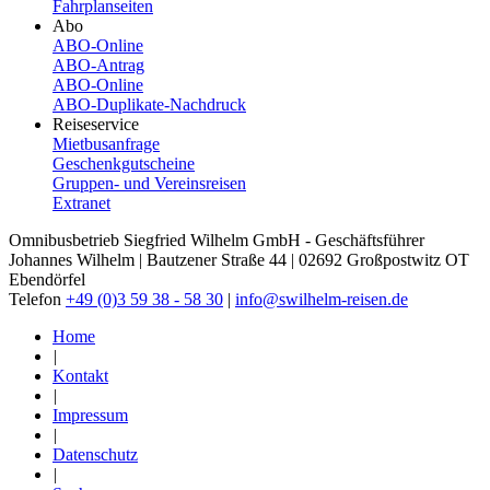
Fahrplanseiten
Abo
ABO-Online
ABO-​Antrag
ABO-​Online
ABO-​Duplikate-​Nachdruck
Reiseservice
Mietbusanfrage
Geschenkgutscheine
Gruppen- und Vereinsreisen
Extranet
Omnibusbetrieb Siegfried Wilhelm GmbH - Geschäftsführer
Johannes Wilhelm | Bautzener Straße 44 | 02692 Großpostwitz OT
Ebendörfel
Telefon
+49 (0)3 59 38 - 58 30
|
info@swilhelm-reisen.de
Home
|
Kontakt
|
Impressum
|
Datenschutz
|