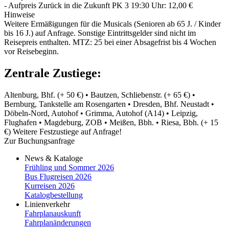
- Aufpreis Zurück in die Zukunft PK 3 19:30 Uhr: 12,00 €
Hinweise
Weitere Ermäßigungen für die Musicals (Senioren ab 65 J. /­ Kinder
bis 16 J.) auf Anfrage. Sonstige Eintrittsgelder sind nicht im
Reisepreis enthalten. MTZ: 25 bei einer Absagefrist bis 4 Wochen
vor Reisebeginn.
Zentrale Zustiege:
Altenburg, Bhf. (+ 50 €) • Bautzen, Schliebenstr. (+ 65 €) •
Bernburg, Tankstelle am Rosengarten • Dresden, Bhf. Neustadt •
Döbeln-Nord, Autohof • Grimma, Autohof (A14) • Leipzig,
Flughafen • Magdeburg, ZOB • Meißen, Bbh. • Riesa, Bbh. (+ 15
€) Weitere Festzustiege auf Anfrage!
Zur Buchungsanfrage
News & Kataloge
Frühling und Sommer 2026
Bus Flugreisen 2026
Kurreisen 2026
Katalogbestellung
Linienverkehr
Fahrplanauskunft
Fahrplanänderungen