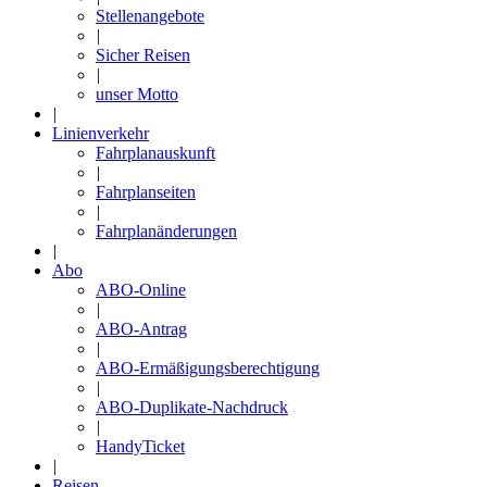
Stellenangebote
|
Sicher Reisen
|
unser Motto
|
Linienverkehr
Fahrplanauskunft
|
Fahrplanseiten
|
Fahrplanänderungen
|
Abo
ABO-Online
|
ABO-Antrag
|
ABO-Ermäßigungsberechtigung
|
ABO-Duplikate-Nachdruck
|
HandyTicket
|
Reisen