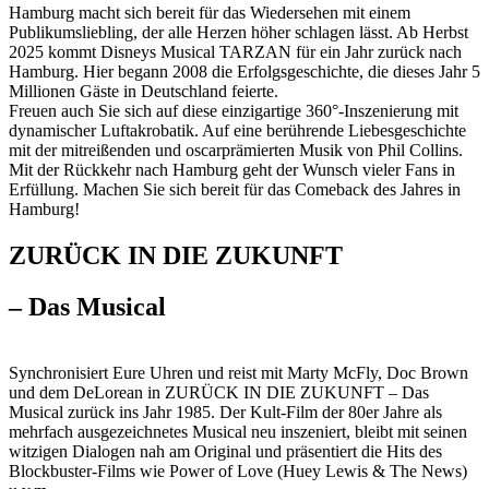
Hamburg macht sich bereit für das Wiedersehen mit einem
Publikumsliebling, der alle Herzen höher schlagen lässt. Ab Herbst
2025 kommt Disneys Musical TARZAN für ein Jahr zurück nach
Hamburg. Hier begann 2008 die Erfolgsgeschichte, die dieses Jahr 5
Millionen Gäste in Deutschland feierte.
Freuen auch Sie sich auf diese einzigartige 360°-Inszenierung mit
dynamischer Luftakrobatik. Auf eine berührende Liebesgeschichte
mit der mitreißenden und oscarprämierten Musik von Phil Collins.
Mit der Rückkehr nach Hamburg geht der Wunsch vieler Fans in
Erfüllung. Machen Sie sich bereit für das Comeback des Jahres in
Hamburg!
ZURÜCK IN DIE ZUKUNFT
– Das Musical
Synchronisiert Eure Uhren und reist mit Marty McFly, Doc Brown
und dem DeLorean in ZURÜCK IN DIE ZUKUNFT – Das
Musical zurück ins Jahr 1985. Der Kult-Film der 80er Jahre als
mehrfach ausgezeichnetes Musical neu inszeniert, bleibt mit seinen
witzigen Dialogen nah am Original und präsentiert die Hits des
Blockbuster-Films wie Power of Love (Huey Lewis & The News)