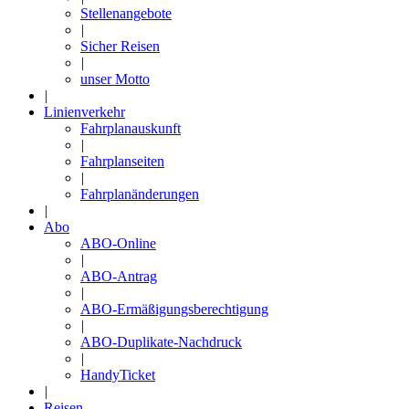
Stellenangebote
|
Sicher Reisen
|
unser Motto
|
Linienverkehr
Fahrplanauskunft
|
Fahrplanseiten
|
Fahrplanänderungen
|
Abo
ABO-Online
|
ABO-Antrag
|
ABO-Ermäßigungsberechtigung
|
ABO-Duplikate-Nachdruck
|
HandyTicket
|
Reisen