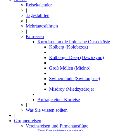
Reisekalender
|
Tagesfahrten
|
Mehrtagesfahrten
|
Kurreisen
Kurreisen an die Polnische Ostseeküste
Kolberg (Kolobrzeg)
|
Kolberger Deep (Dzwirzyno)
|
Groß Möllen (Mielno)
|
Swinemünde (Swinoujscie)
|
Misdroy (Miedzyzdroje)
|
Anfrage einer Kurreise
|
Was Sie wissen sollten
|
Gruppenreisen
Vereinsreisen und Firmenausflüge