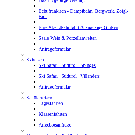
Das Erzgebirge verein(t)
|
Echt fränkisch - Dampfbahn, Bergwerk, Zoigl-
Bier
|
Eine Abendkahnfahrt & knackige Gurken
|
Saale-Wein & Porzellanwelten
|
Anfrageformular
|
Skireisen
Ski-Safari - Südtirol - Spinges
|
Ski-Safari - Südtirol - Villanders
|
Anfrageformular
|
Schülerreisen
Tagesfahrten
|
Klassenfahrten
|
Angebotsanfrage
|