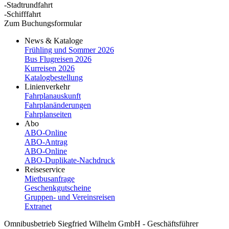
-Stadtrundfahrt
-Schifffahrt
Zum Buchungsformular
News & Kataloge
Frühling und Sommer 2026
Bus Flugreisen 2026
Kurreisen 2026
Katalogbestellung
Linienverkehr
Fahrplanauskunft
Fahrplanänderungen
Fahrplanseiten
Abo
ABO-Online
ABO-​Antrag
ABO-​Online
ABO-​Duplikate-​Nachdruck
Reiseservice
Mietbusanfrage
Geschenkgutscheine
Gruppen- und Vereinsreisen
Extranet
Omnibusbetrieb Siegfried Wilhelm GmbH - Geschäftsführer