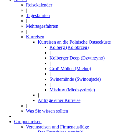
Reisekalender
|
Tagesfahrten
|
Mehrtagesfahrten
|
Kurreisen
Kurreisen an die Polnische Ostseeküste
Kolberg (Kolobrzeg)
|
Kolberger Deep (Dzwirzyno)
|
Groß Möllen (Mielno)
|
Swinemünde (Swinoujscie)
|
Misdroy (Miedzyzdroje)
|
Anfrage einer Kurreise
|
Was Sie wissen sollten
|
Gruppenreisen
Vereinsreisen und Firmenausflüge