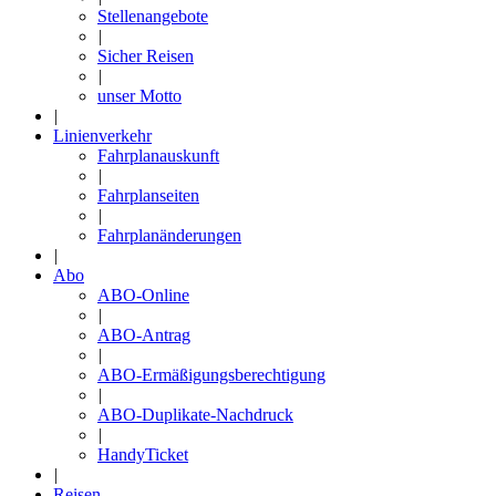
Stellenangebote
|
Sicher Reisen
|
unser Motto
|
Linienverkehr
Fahrplanauskunft
|
Fahrplanseiten
|
Fahrplanänderungen
|
Abo
ABO-Online
|
ABO-Antrag
|
ABO-Ermäßigungsberechtigung
|
ABO-Duplikate-Nachdruck
|
HandyTicket
|
Reisen